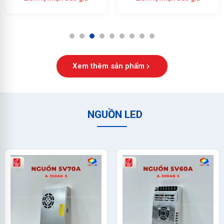
Ổn Định Cao
1
2
3
4
5
6
7
8
9
Xem thêm sản phẩm
NGUỒN LED