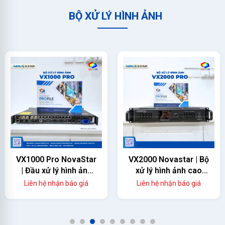
BỘ XỬ LÝ HÌNH ẢNH
VX1000 Pro NovaStar
VX2000 Novastar | Bộ
| Đầu xử lý hình ảnh
xử lý hình ảnh cao
màn hình led
cấp
Liên hệ nhận báo giá
Liên hệ nhận báo giá
1
2
3
4
5
6
7
8
9