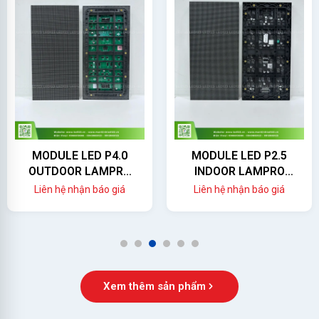
MODULE LED P4.0
MODULE LED P2.5
OUTDOOR LAMPRO
INDOOR LAMPRO
(LC4.0PO)
(LC2.5P)
Liên hệ nhận báo giá
Liên hệ nhận báo giá
1
2
3
4
5
6
Xem thêm sản phẩm