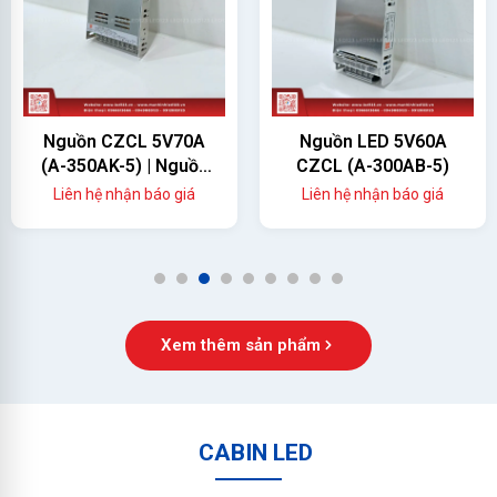
Nguồn CZCL 5V70A
Nguồn LED 5V60A
(A-350AK-5) | Nguồn
CZCL (A-300AB-5)
Màn Hình LED 350W
Liên hệ nhận báo giá
Liên hệ nhận báo giá
Chính Hãng
1
2
3
4
5
6
7
8
9
Xem thêm sản phẩm
CABIN LED