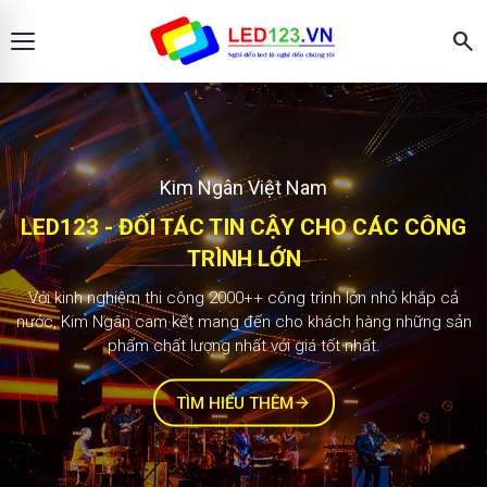
search
Màn hình LED123
KIM NGÂN - ĐỐI TÁC TIN CẬY CHO CÁC
2.000+ công trình
CÔNG TRÌNH LỚN
Với kinh nghiệm thi công 1000++ công trình lớn nhỏ khắp cả
nước, Kim Ngân cam kết mang đến cho khách hàng những sản
phẩm chất lượng nhất với giá tốt nhất.
TÌM HIỂU THÊM