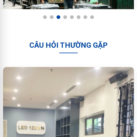
1
2
3
4
5
6
7
8
CÂU HỎI THƯỜNG GẶP