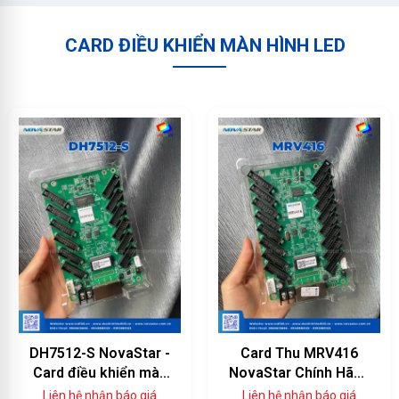
CARD ĐIỀU KHIỂN MÀN HÌNH LED
DH7512-S NovaStar -
Card Thu MRV416
Card điều khiển màn
NovaStar Chính Hãng
hình LED 12 cổng
— 16 Cổng HUB75E,
Liên hệ nhận báo giá
Liên hệ nhận báo giá