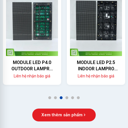
MODULE LED P4.0
MODULE LED P2.5
OUTDOOR LAMPRO
INDOOR LAMPRO
(LC4.0PO)
(LC2.5P)
Liên hệ nhận báo giá
Liên hệ nhận báo giá
1
2
3
4
5
6
Xem thêm sản phẩm