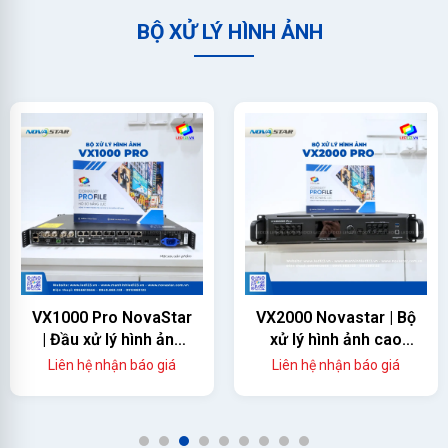
BỘ XỬ LÝ HÌNH ẢNH
VX1000 Pro NovaStar
VX2000 Novastar | Bộ
| Đầu xử lý hình ảnh
xử lý hình ảnh cao
màn hình led
cấp
Liên hệ nhận báo giá
Liên hệ nhận báo giá
1
2
3
4
5
6
7
8
9