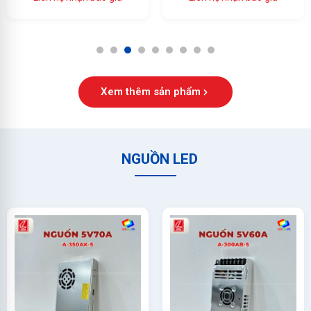
Ổn Định Cao
1
2
3
4
5
6
7
8
9
Xem thêm sản phẩm
NGUỒN LED