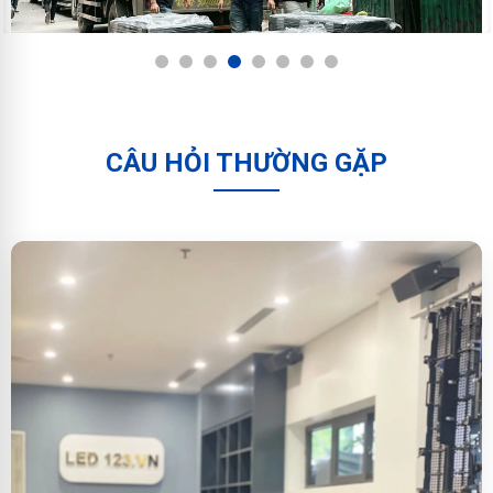
1
2
3
4
5
6
7
8
CÂU HỎI THƯỜNG GẶP