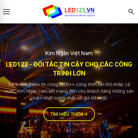
search
Màn hình LED123
KIM NGÂN - ĐỐI TÁC TIN CẬY CHO CÁC
2.000+ công trình
CÔNG TRÌNH LỚN
Với kinh nghiệm thi công 1000++ công trình lớn nhỏ khắp cả
nước, Kim Ngân cam kết mang đến cho khách hàng những sản
phẩm chất lượng nhất với giá tốt nhất.
TÌM HIỂU THÊM