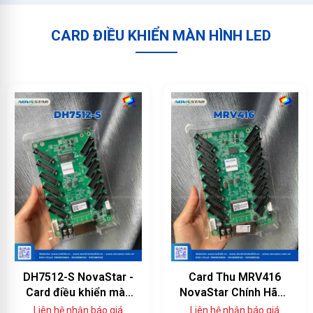
CARD ĐIỀU KHIỂN MÀN HÌNH LED
DH7512-S NovaStar -
Card Thu MRV416
Card điều khiển màn
NovaStar Chính Hãng
hình LED 12 cổng
— 16 Cổng HUB75E,
Liên hệ nhận báo giá
Liên hệ nhận báo giá