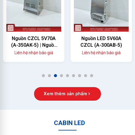
Nguồn CZCL 5V70A
Nguồn LED 5V60A
(A-350AK-5) | Nguồn
CZCL (A-300AB-5)
Màn Hình LED 350W
Liên hệ nhận báo giá
Liên hệ nhận báo giá
Chính Hãng
1
2
3
4
5
6
7
8
9
Xem thêm sản phẩm
CABIN LED