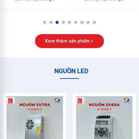
Ổn Định Cao
1
2
3
4
5
6
7
8
9
Xem thêm sản phẩm
NGUỒN LED