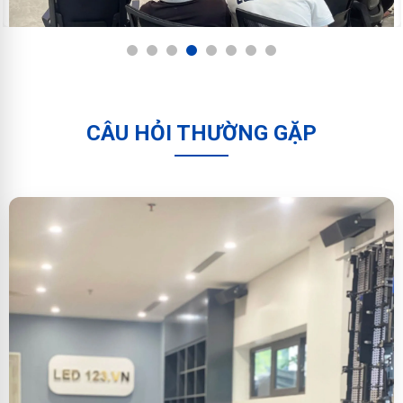
1
2
3
4
5
6
7
8
CÂU HỎI THƯỜNG GẶP