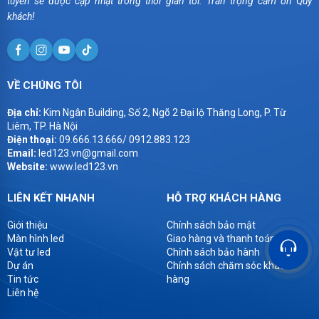
tuyến sẽ được cập nhật trong thời gian tới. Trân trọng cảm ơn Quý
khách!
VỀ CHÚNG TÔI
Địa chỉ:
Kim Ngân Building, Số 2, Ngõ 2 Đại lộ Thăng Long, P. Từ
Liêm, TP. Hà Nội
Điện thoại:
09.666.13.666/ 0912.883.123
Email:
led123.vn@gmail.com
Website:
www.led123.vn
LIÊN KẾT NHANH
HỖ TRỢ KHÁCH HÀNG
Giới thiệu
Chính sách bảo mật
Màn hình led
Giao hàng và thanh toán
Vật tư led
Chính sách bảo hành
Dự án
Chính sách chăm sóc khách
Tin tức
hàng
Liên hệ