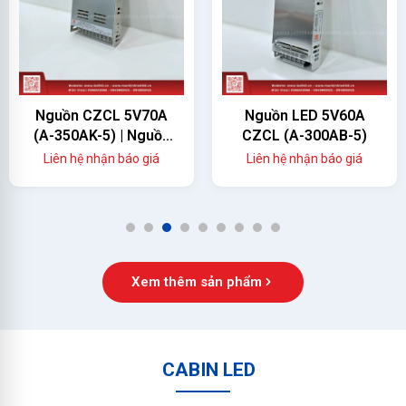
Nguồn CZCL 5V70A
Nguồn LED 5V60A
(A-350AK-5) | Nguồn
CZCL (A-300AB-5)
Màn Hình LED 350W
Liên hệ nhận báo giá
Liên hệ nhận báo giá
Chính Hãng
1
2
3
4
5
6
7
8
9
Xem thêm sản phẩm
CABIN LED