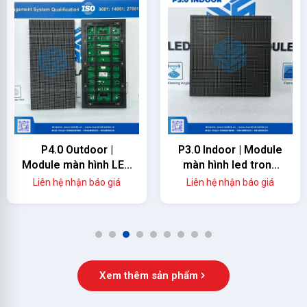
P4.0 Outdoor |
P3.0 Indoor | Module
Module màn hình LED
màn hình led trong
ngoài trời
nhà
Liên hệ nhận báo giá
Liên hệ nhận báo giá
1
2
3
4
5
6
7
8
9
Xem thêm sản phẩm