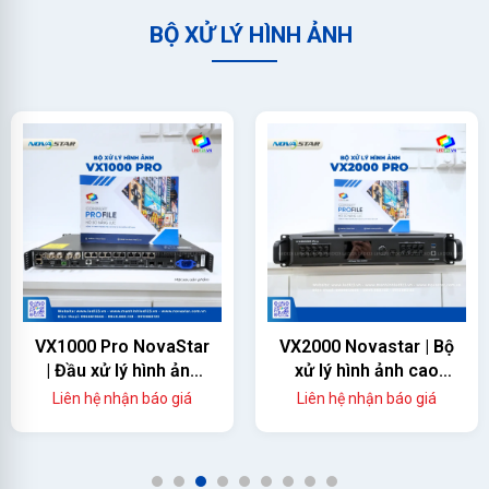
BỘ XỬ LÝ HÌNH ẢNH
VX1000 Pro NovaStar
VX2000 Novastar | Bộ
| Đầu xử lý hình ảnh
xử lý hình ảnh cao
màn hình led
cấp
Liên hệ nhận báo giá
Liên hệ nhận báo giá
1
2
3
4
5
6
7
8
9