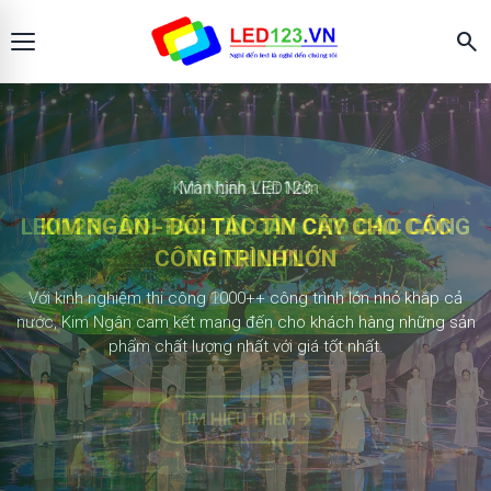
search
Màn hình LED123
KIM NGÂN - ĐỐI TÁC TIN CẬY CHO CÁC
CÔNG TRÌNH LỚN
2.000+ công trình
Với kinh nghiệm thi công 1000++ công trình lớn nhỏ khắp cả
nước, Kim Ngân cam kết mang đến cho khách hàng những sản
phẩm chất lượng nhất với giá tốt nhất.
TÌM HIỂU THÊM