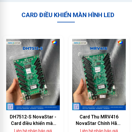
CARD ĐIỀU KHIỂN MÀN HÌNH LED
DH7512-S NovaStar -
Card Thu MRV416
Card điều khiển màn
NovaStar Chính Hãng
hình LED 12 cổng
— 16 Cổng HUB75E,
Liên hệ nhận báo giá
Liên hệ nhận báo giá