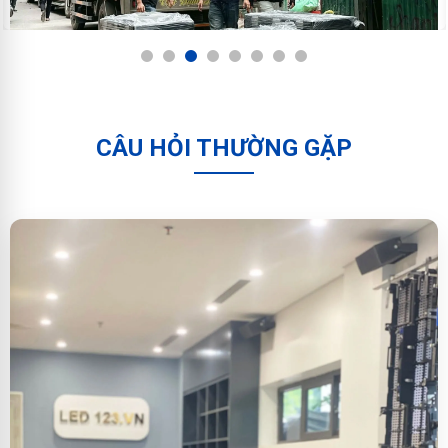
1
2
3
4
5
6
7
8
CÂU HỎI THƯỜNG GẶP