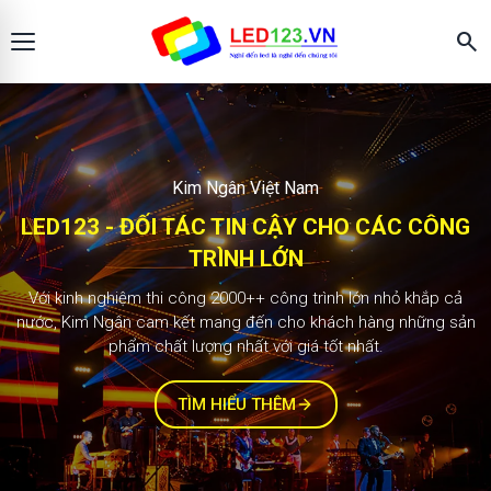
search
Màn hình LED123
KIM NGÂN - ĐỐI TÁC TIN CẬY CHO CÁC
CÔNG TRÌNH LỚN
2.000+ công trình
Với kinh nghiệm thi công 1000++ công trình lớn nhỏ khắp cả
nước, Kim Ngân cam kết mang đến cho khách hàng những sản
phẩm chất lượng nhất với giá tốt nhất.
TÌM HIỂU THÊM