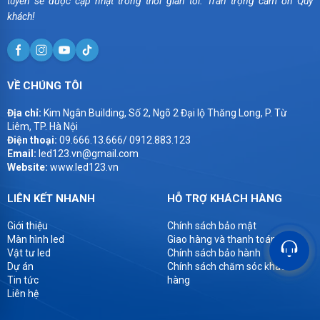
tuyến sẽ được cập nhật trong thời gian tới. Trân trọng cảm ơn Quý
khách!
VỀ CHÚNG TÔI
Địa chỉ:
Kim Ngân Building, Số 2, Ngõ 2 Đại lộ Thăng Long, P. Từ
Liêm, TP. Hà Nội
Điện thoại:
09.666.13.666/ 0912.883.123
Email:
led123.vn@gmail.com
Website:
www.led123.vn
LIÊN KẾT NHANH
HỖ TRỢ KHÁCH HÀNG
Giới thiệu
Chính sách bảo mật
Màn hình led
Giao hàng và thanh toán
Vật tư led
Chính sách bảo hành
Dự án
Chính sách chăm sóc khách
Tin tức
hàng
Liên hệ