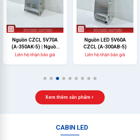
Nguồn CZCL 5V70A
Nguồn LED 5V60A
(A-350AK-5) | Nguồn
CZCL (A-300AB-5)
Màn Hình LED 350W
Liên hệ nhận báo giá
Liên hệ nhận báo giá
Chính Hãng
1
2
3
4
5
6
7
8
9
Xem thêm sản phẩm
CABIN LED