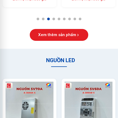
Ổn Định Cao
1
2
3
4
5
6
7
8
9
Xem thêm sản phẩm
NGUỒN LED