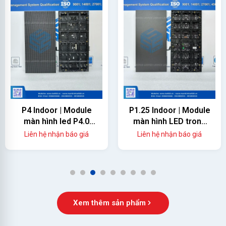
P4 Indoor | Module
P1.25 Indoor | Module
màn hình led P4.0
màn hình LED trong
trong nhà LED3S
nhà
Liên hệ nhận báo giá
Liên hệ nhận báo giá
1
2
3
4
5
6
7
8
9
Xem thêm sản phẩm