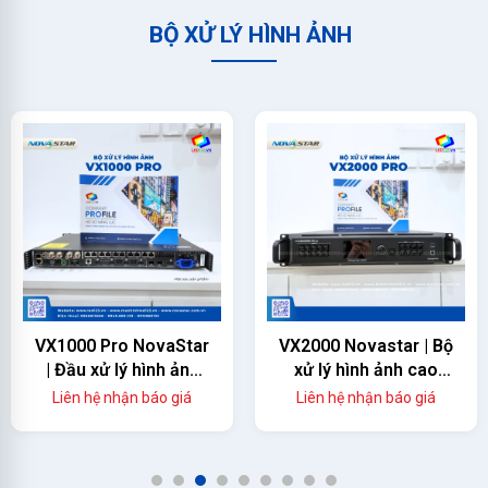
BỘ XỬ LÝ HÌNH ẢNH
VX1000 Pro NovaStar
VX2000 Novastar | Bộ
| Đầu xử lý hình ảnh
xử lý hình ảnh cao
màn hình led
cấp
Liên hệ nhận báo giá
Liên hệ nhận báo giá
1
2
3
4
5
6
7
8
9