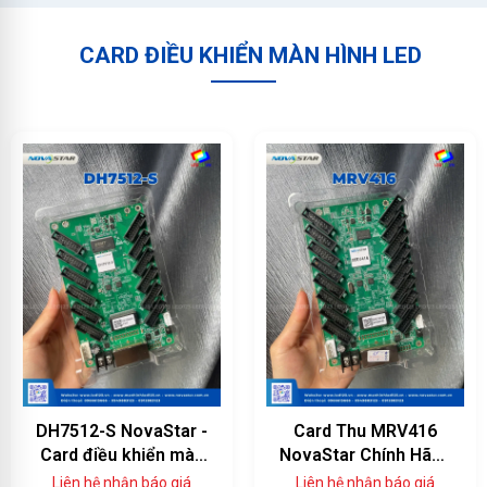
CARD ĐIỀU KHIỂN MÀN HÌNH LED
DH7512-S NovaStar -
Card Thu MRV416
Card điều khiển màn
NovaStar Chính Hãng
hình LED 12 cổng
— 16 Cổng HUB75E,
Liên hệ nhận báo giá
Liên hệ nhận báo giá