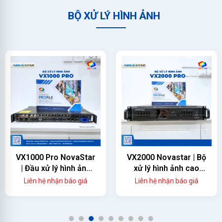
BỘ XỬ LÝ HÌNH ẢNH
VX2000 Novastar | Bộ
TB1-4G Novastar |
xử lý hình ảnh cao
Đầu phát đa phương
cấp
tiện cho màn hình led
Liên hệ nhận báo giá
Liên hệ nhận báo giá
1
2
3
4
5
6
7
8
9