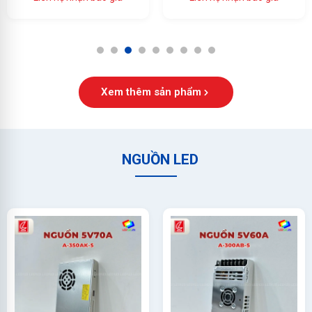
Ổn Định Cao
Đầy Đủ, Giá Tốt
1
2
3
4
5
6
7
8
9
Xem thêm sản phẩm
NGUỒN LED