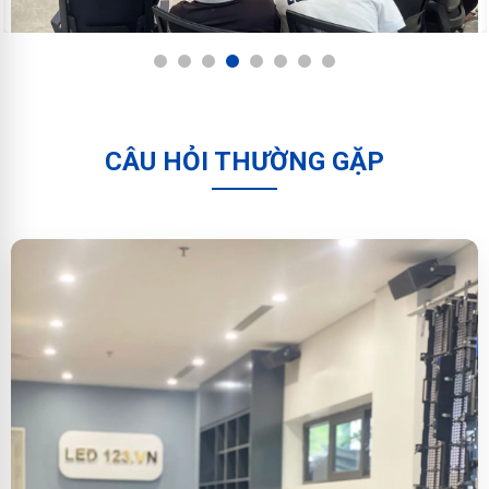
1
2
3
4
5
6
7
8
CÂU HỎI THƯỜNG GẶP