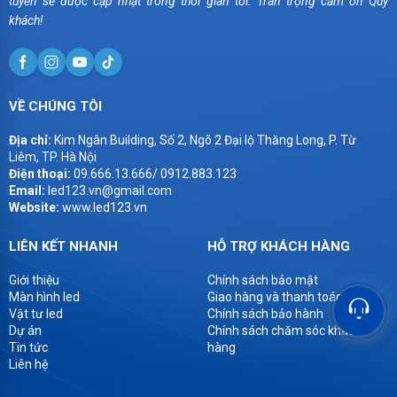
tuyến sẽ được cập nhật trong thời gian tới. Trân trọng cảm ơn Quý
khách!
VỀ CHÚNG TÔI
Địa chỉ:
Kim Ngân Building, Số 2, Ngõ 2 Đại lộ Thăng Long, P. Từ
Liêm, TP. Hà Nội
Điện thoại:
09.666.13.666/ 0912.883.123
Email:
led123.vn@gmail.com
Website:
www.led123.vn
LIÊN KẾT NHANH
HỖ TRỢ KHÁCH HÀNG
Giới thiệu
Chính sách bảo mật
Màn hình led
Giao hàng và thanh toán
Vật tư led
Chính sách bảo hành
Dự án
Chính sách chăm sóc khách
Tin tức
hàng
Liên hệ