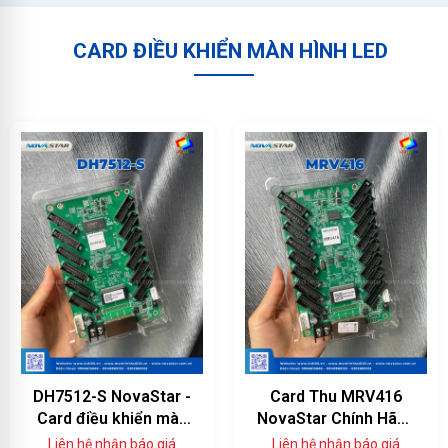
CARD ĐIỀU KHIỂN MÀN HÌNH LED
Card Thu MRV416
Card Thu NV7512
NovaStar Chính Hãng
NovaStar Chính Hãng
— 16 Cổng HUB75E,
— Thông Số Kỹ Thuật
Liên hệ nhận báo giá
Liên hệ nhận báo giá