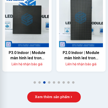
P2.0 Indoor | Module
P1.86 Indoor | Module
màn hình led trong
màn hình led P1.86
nhà
trong nhà
Liên hệ nhận báo giá
Liên hệ nhận báo giá
1
2
3
4
5
6
7
8
9
Xem thêm sản phẩm