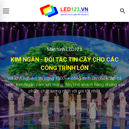
search
Màn hình LED123
KIM NGÂN - ĐỐI TÁC TIN CẬY CHO CÁC
CÔNG TRÌNH LỚN
2.000+ công trình
Với kinh nghiệm thi công 1000++ công trình lớn nhỏ khắp cả
nước, Kim Ngân cam kết mang đến cho khách hàng những sản
phẩm chất lượng nhất với giá tốt nhất.
TÌM HIỂU THÊM