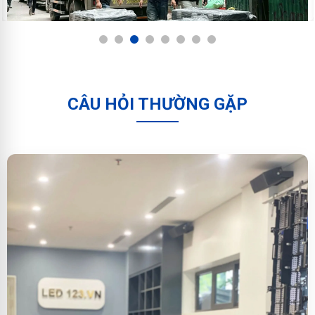
1
2
3
4
5
6
7
8
CÂU HỎI THƯỜNG GẶP