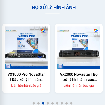
BỘ XỬ LÝ HÌNH ẢNH
VX1000 Pro NovaStar
VX2000 Novastar | Bộ
| Đầu xử lý hình ảnh
xử lý hình ảnh cao
màn hình led
cấp
Liên hệ nhận báo giá
Liên hệ nhận báo giá
1
2
3
4
5
6
7
8
9