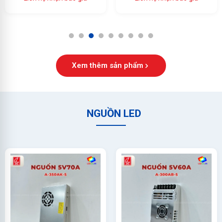
Ổn Định Cao
1
2
3
4
5
6
7
8
9
Xem thêm sản phẩm
NGUỒN LED