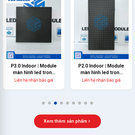
P3.0 Indoor | Module
P2.0 Indoor | Module
màn hình led trong
màn hình led trong
nhà
nhà
Liên hệ nhận báo giá
Liên hệ nhận báo giá
1
2
3
4
5
6
7
8
9
Xem thêm sản phẩm