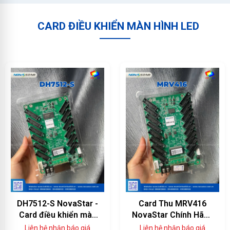
CARD ĐIỀU KHIỂN MÀN HÌNH LED
DH7512-S NovaStar -
Card Thu MRV416
Card điều khiển màn
NovaStar Chính Hãng
hình LED 12 cổng
— 16 Cổng HUB75E,
Liên hệ nhận báo giá
Liên hệ nhận báo giá