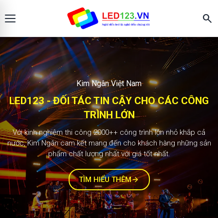
search
Màn hình LED123
KIM NGÂN - ĐỐI TÁC TIN CẬY CHO CÁC
CÔNG TRÌNH LỚN
2.000+ công trình
Với kinh nghiệm thi công 1000++ công trình lớn nhỏ khắp cả
nước, Kim Ngân cam kết mang đến cho khách hàng những sản
phẩm chất lượng nhất với giá tốt nhất.
TÌM HIỂU THÊM