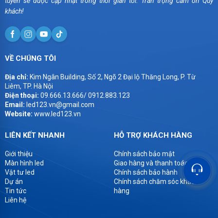
tuyến sẽ được cập nhật trong thời gian tới. Trân trọng cảm ơn Quý
khách!
VỀ CHÚNG TÔI
Địa chỉ:
Kim Ngân Building, Số 2, Ngõ 2 Đại lộ Thăng Long, P. Từ
Liêm, TP. Hà Nội
Điện thoại:
09.666.13.666/ 0912.883.123
Email:
led123.vn@gmail.com
Website:
www.led123.vn
LIÊN KẾT NHANH
HỖ TRỢ KHÁCH HÀNG
Giới thiệu
Chính sách bảo mật
Màn hình led
Giao hàng và thanh toán
Vật tư led
Chính sách bảo hành
Dự án
Chính sách chăm sóc khách
Tin tức
hàng
Liên hệ