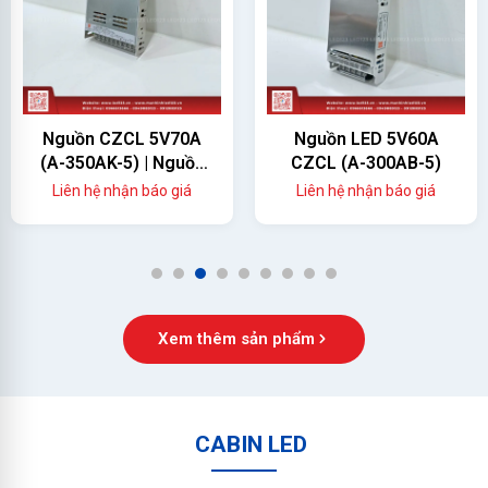
Nguồn CZCL 5V70A
Nguồn LED 5V60A
(A-350AK-5) | Nguồn
CZCL (A-300AB-5)
Màn Hình LED 350W
Liên hệ nhận báo giá
Liên hệ nhận báo giá
Chính Hãng
1
2
3
4
5
6
7
8
9
Xem thêm sản phẩm
CABIN LED