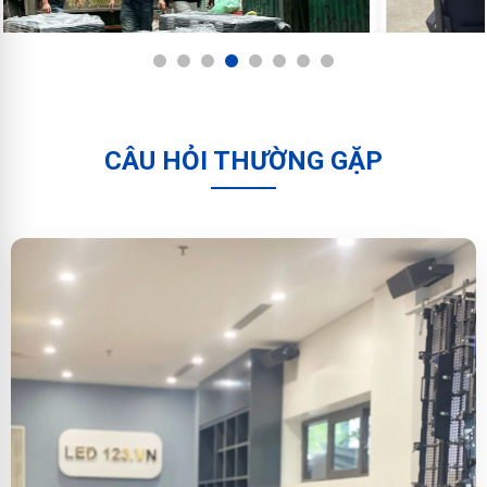
1
2
3
4
5
6
7
8
CÂU HỎI THƯỜNG GẶP