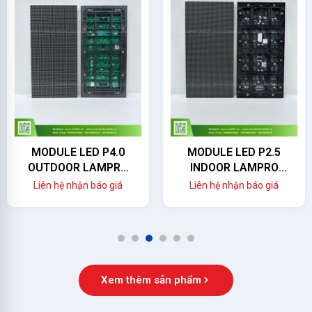
MODULE LED P4.0
MODULE LED P2.5
OUTDOOR LAMPRO
INDOOR LAMPRO
(LC4.0PO)
(LC2.5P)
Liên hệ nhận báo giá
Liên hệ nhận báo giá
1
2
3
4
5
6
Xem thêm sản phẩm