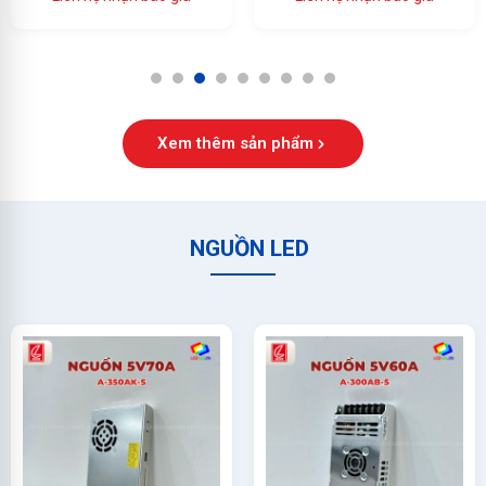
Ổn Định Cao
1
2
3
4
5
6
7
8
9
Xem thêm sản phẩm
NGUỒN LED