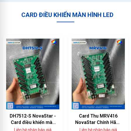
CARD ĐIỀU KHIỂN MÀN HÌNH LED
DH7512-S NovaStar -
Card Thu MRV416
Card điều khiển màn
NovaStar Chính Hãng
hình LED 12 cổng
— 16 Cổng HUB75E,
Liên hệ nhận báo giá
Liên hệ nhận báo giá