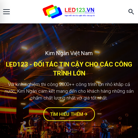
search
Màn hình LED123
KIM NGÂN - ĐỐI TÁC TIN CẬY CHO CÁC
2.000+ công trình
CÔNG TRÌNH LỚN
Với kinh nghiệm thi công 1000++ công trình lớn nhỏ khắp cả
nước, Kim Ngân cam kết mang đến cho khách hàng những sản
phẩm chất lượng nhất với giá tốt nhất.
TÌM HIỂU THÊM