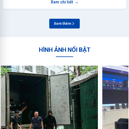
Xem chi tiết
→
Xem thêm
HÌNH ẢNH NỔI BẬT