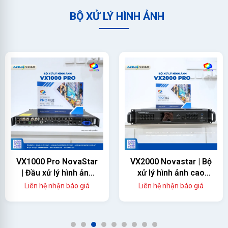
BỘ XỬ LÝ HÌNH ẢNH
VX1000 Pro NovaStar
VX2000 Novastar | Bộ
| Đầu xử lý hình ảnh
xử lý hình ảnh cao
màn hình led
cấp
Liên hệ nhận báo giá
Liên hệ nhận báo giá
1
2
3
4
5
6
7
8
9