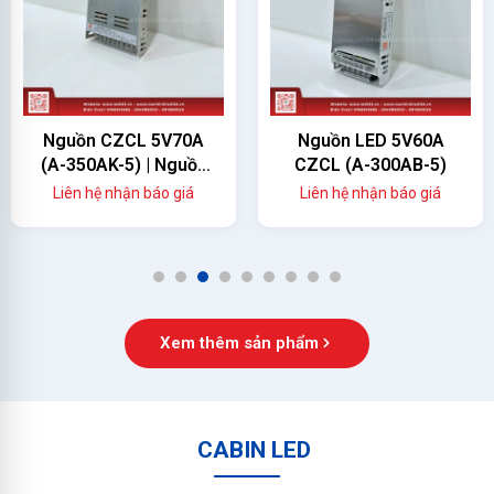
Nguồn CZCL 5V70A
Nguồn LED 5V60A
(A-350AK-5) | Nguồn
CZCL (A-300AB-5)
Màn Hình LED 350W
Liên hệ nhận báo giá
Liên hệ nhận báo giá
Chính Hãng
1
2
3
4
5
6
7
8
9
Xem thêm sản phẩm
CABIN LED