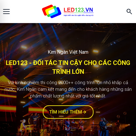
search
Màn hình LED123
KIM NGÂN - ĐỐI TÁC TIN CẬY CHO CÁC
CÔNG TRÌNH LỚN
2.000+ công trình
Với kinh nghiệm thi công 1000++ công trình lớn nhỏ khắp cả
nước, Kim Ngân cam kết mang đến cho khách hàng những sản
phẩm chất lượng nhất với giá tốt nhất.
TÌM HIỂU THÊM