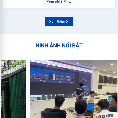
Xem chi tiết
→
Xem thêm
HÌNH ẢNH NỔI BẬT