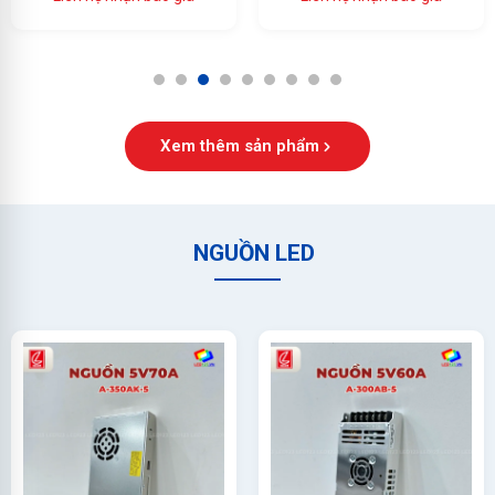
Ổn Định Cao
1
2
3
4
5
6
7
8
9
Xem thêm sản phẩm
NGUỒN LED