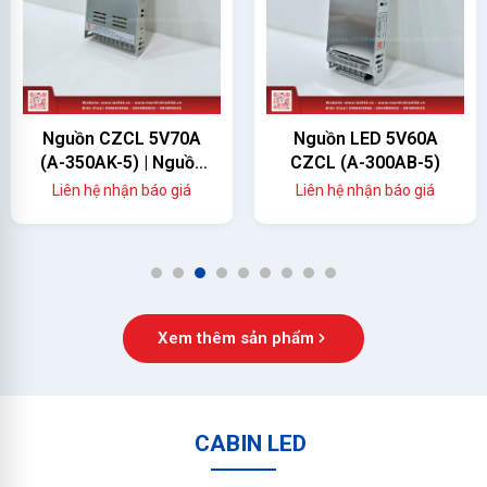
Nguồn CZCL 5V70A
Nguồn LED 5V60A
(A-350AK-5) | Nguồn
CZCL (A-300AB-5)
Màn Hình LED 350W
Liên hệ nhận báo giá
Liên hệ nhận báo giá
Chính Hãng
1
2
3
4
5
6
7
8
9
Xem thêm sản phẩm
CABIN LED