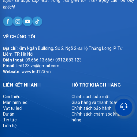
tuyến sẽ được cập nhật trong thời gian tới. Trân trọng cảm ơn Quý
khách!
VỀ CHÚNG TÔI
Địa chỉ:
Kim Ngân Building, Số 2, Ngõ 2 Đại lộ Thăng Long, P. Từ
Liêm, TP. Hà Nội
Điện thoại:
09.666.13.666/ 0912.883.123
Email:
led123.vn@gmail.com
Website:
www.led123.vn
LIÊN KẾT NHANH
HỖ TRỢ KHÁCH HÀNG
Giới thiệu
Chính sách bảo mật
Màn hình led
Giao hàng và thanh toán
Vật tư led
Chính sách bảo hành
Dự án
Chính sách chăm sóc khách
Tin tức
hàng
Liên hệ