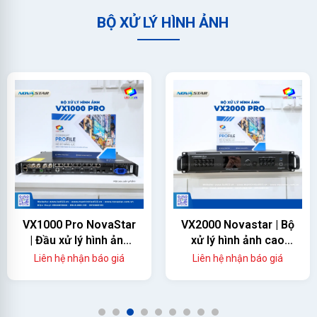
BỘ XỬ LÝ HÌNH ẢNH
VX1000 Pro NovaStar
VX2000 Novastar | Bộ
| Đầu xử lý hình ảnh
xử lý hình ảnh cao
màn hình led
cấp
Liên hệ nhận báo giá
Liên hệ nhận báo giá
1
2
3
4
5
6
7
8
9