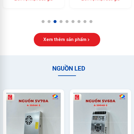
Ổn Định Cao
1
2
3
4
5
6
7
8
9
Xem thêm sản phẩm
NGUỒN LED