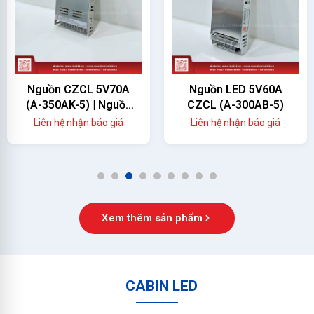
Nguồn CZCL 5V70A
Nguồn LED 5V60A
(A-350AK-5) | Nguồn
CZCL (A-300AB-5)
Màn Hình LED 350W
Liên hệ nhận báo giá
Liên hệ nhận báo giá
Chính Hãng
1
2
3
4
5
6
7
8
9
Xem thêm sản phẩm
CABIN LED