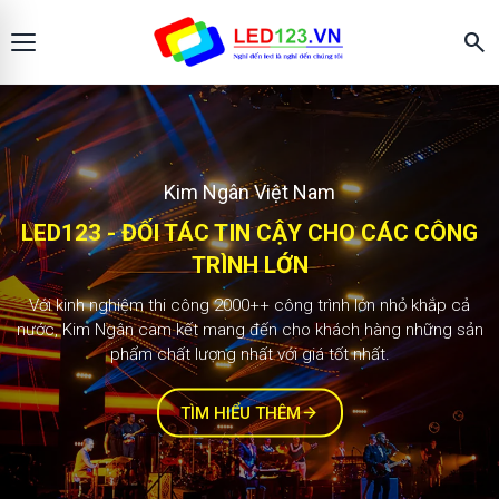
search
Màn hình LED123
KIM NGÂN - ĐỐI TÁC TIN CẬY CHO CÁC
2.000+ công trình
CÔNG TRÌNH LỚN
Với kinh nghiệm thi công 1000++ công trình lớn nhỏ khắp cả
nước, Kim Ngân cam kết mang đến cho khách hàng những sản
phẩm chất lượng nhất với giá tốt nhất.
TÌM HIỂU THÊM