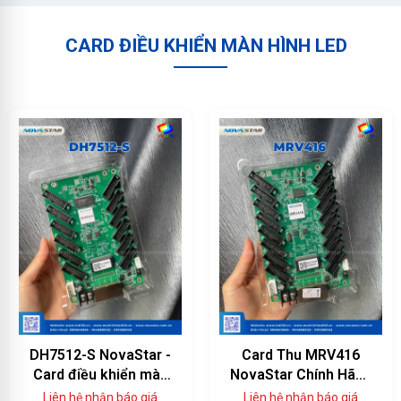
CARD ĐIỀU KHIỂN MÀN HÌNH LED
DH7512-S NovaStar -
Card Thu MRV416
Card điều khiển màn
NovaStar Chính Hãng
hình LED 12 cổng
— 16 Cổng HUB75E,
Liên hệ nhận báo giá
Liên hệ nhận báo giá