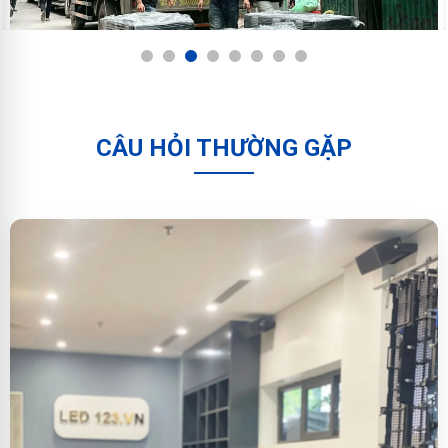
1
2
3
4
5
6
7
8
CÂU HỎI THƯỜNG GẶP