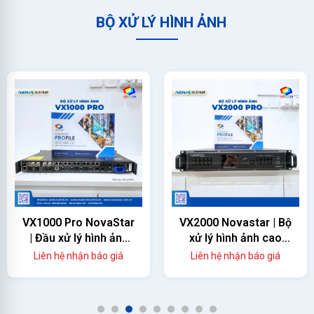
BỘ XỬ LÝ HÌNH ẢNH
VX1000 Pro NovaStar
VX2000 Novastar | Bộ
| Đầu xử lý hình ảnh
xử lý hình ảnh cao
màn hình led
cấp
Liên hệ nhận báo giá
Liên hệ nhận báo giá
1
2
3
4
5
6
7
8
9