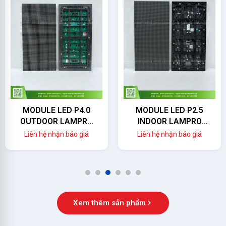
MODULE LED P4.0
MODULE LED P2.5
OUTDOOR LAMPRO
INDOOR LAMPRO
(LC4.0PO)
(LC2.5P)
Liên hệ nhận báo giá
Liên hệ nhận báo giá
1
2
3
4
5
6
Xem thêm sản phẩm