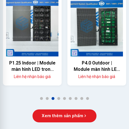
P1.25 Indoor | Module
P4.0 Outdoor |
màn hình LED trong
Module màn hình LED
nhà
ngoài trời
Liên hệ nhận báo giá
Liên hệ nhận báo giá
1
2
3
4
5
6
7
8
9
Xem thêm sản phẩm