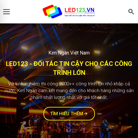
search
Màn hình LED123
KIM NGÂN - ĐỐI TÁC TIN CẬY CHO CÁC
CÔNG TRÌNH LỚN
2.000+ công trình
Với kinh nghiệm thi công 1000++ công trình lớn nhỏ khắp cả
nước, Kim Ngân cam kết mang đến cho khách hàng những sản
phẩm chất lượng nhất với giá tốt nhất.
TÌM HIỂU THÊM