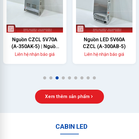
Nguồn CZCL 5V70A
Nguồn LED 5V60A
(A-350AK-5) | Nguồn
CZCL (A-300AB-5)
Màn Hình LED 350W
Liên hệ nhận báo giá
Liên hệ nhận báo giá
Chính Hãng
1
2
3
4
5
6
7
8
9
Xem thêm sản phẩm
CABIN LED