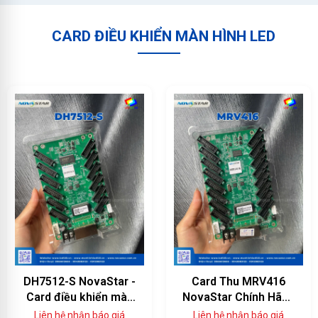
CARD ĐIỀU KHIỂN MÀN HÌNH LED
DH7512-S NovaStar -
Card Thu MRV416
Card điều khiển màn
NovaStar Chính Hãng
hình LED 12 cổng
— 16 Cổng HUB75E,
Liên hệ nhận báo giá
Liên hệ nhận báo giá