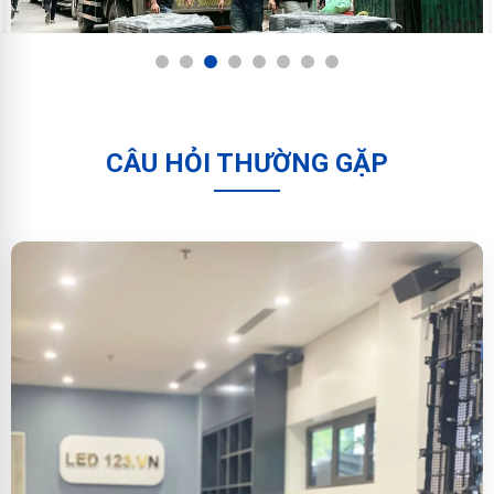
1
2
3
4
5
6
7
8
CÂU HỎI THƯỜNG GẶP