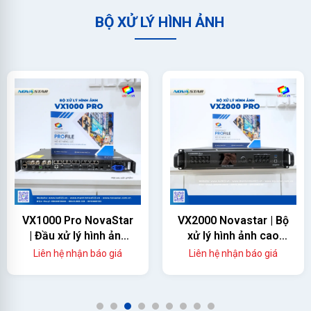
BỘ XỬ LÝ HÌNH ẢNH
VX1000 Pro NovaStar
VX2000 Novastar | Bộ
| Đầu xử lý hình ảnh
xử lý hình ảnh cao
màn hình led
cấp
Liên hệ nhận báo giá
Liên hệ nhận báo giá
1
2
3
4
5
6
7
8
9