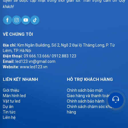
tuyến sẽ được cập nhật trong thời gian tới. Trân trọng cảm ơn Quý
khách!
VỀ CHÚNG TÔI
Địa chỉ:
Kim Ngân Building, Số 2, Ngõ 2 Đại lộ Thăng Long, P. Từ
Liêm, TP. Hà Nội
Điện thoại:
09.666.13.666/ 0912.883.123
Email:
led123.vn@gmail.com
Website:
www.led123.vn
LIÊN KẾT NHANH
HỖ TRỢ KHÁCH HÀNG
Giới thiệu
Chính sách bảo mật
Màn hình led
Giao hàng và thanh toán
Vật tư led
Chính sách bảo hành
Dự án
Chính sách chăm sóc khách
Tin tức
hàng
Liên hệ