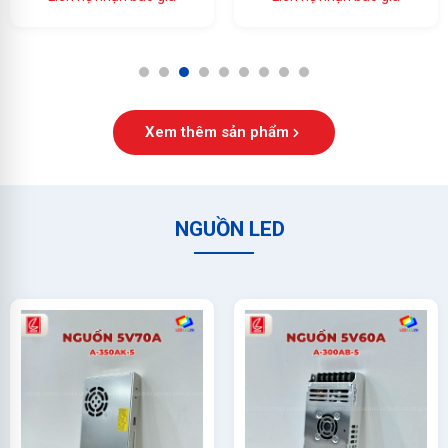
Ổn Định Cao
1
2
3
4
5
6
7
8
9
Xem thêm sản phẩm
NGUỒN LED