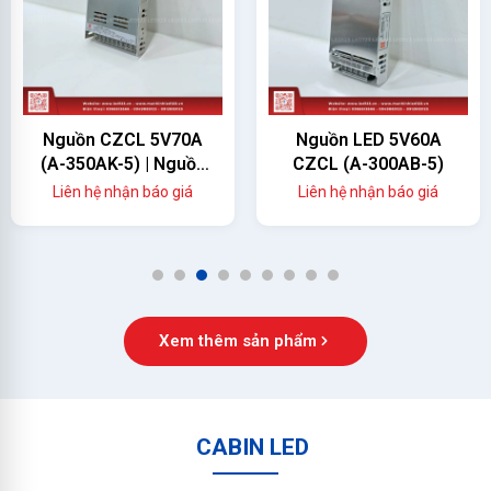
Nguồn CZCL 5V70A
Nguồn LED 5V60A
(A-350AK-5) | Nguồn
CZCL (A-300AB-5)
Màn Hình LED 350W
Liên hệ nhận báo giá
Liên hệ nhận báo giá
Chính Hãng
1
2
3
4
5
6
7
8
9
Xem thêm sản phẩm
CABIN LED