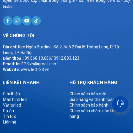
tuyến sẽ được cập nhật trong thời gian tới. Trân trọng cảm ơn Quý
khách!
VỀ CHÚNG TÔI
Địa chỉ:
Kim Ngân Building, Số 2, Ngõ 2 Đại lộ Thăng Long, P. Từ
Liêm, TP. Hà Nội
Điện thoại:
09.666.13.666/ 0912.883.123
Email:
led123.vn@gmail.com
Website:
www.led123.vn
LIÊN KẾT NHANH
HỖ TRỢ KHÁCH HÀNG
Giới thiệu
Chính sách bảo mật
Màn hình led
Giao hàng và thanh toán
Vật tư led
Chính sách bảo hành
Dự án
Chính sách chăm sóc khách
Tin tức
hàng
Liên hệ