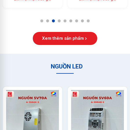
Ổn Định Cao
1
2
3
4
5
6
7
8
9
Xem thêm sản phẩm
NGUỒN LED