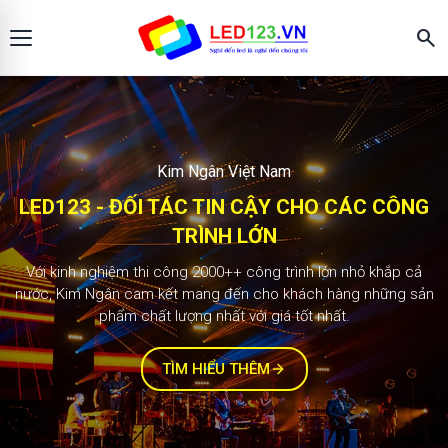
search
Màn hình LED123
KIM NGÂN - ĐỐI TÁC TIN CẬY CHO CÁC
CÔNG TRÌNH LỚN
2.000+ công trình
Với kinh nghiệm thi công 1000++ công trình lớn nhỏ khắp cả
nước, Kim Ngân cam kết mang đến cho khách hàng những sản
phẩm chất lượng nhất với giá tốt nhất.
TÌM HIỂU THÊM