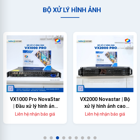
BỘ XỬ LÝ HÌNH ẢNH
VX1000 Pro NovaStar
VX2000 Novastar | Bộ
| Đầu xử lý hình ảnh
xử lý hình ảnh cao
màn hình led
cấp
Liên hệ nhận báo giá
Liên hệ nhận báo giá
1
2
3
4
5
6
7
8
9