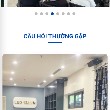
1
2
3
4
5
6
7
8
CÂU HỎI THƯỜNG GẶP