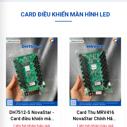
CARD ĐIỀU KHIỂN MÀN HÌNH LED
DH7512-S NovaStar -
Card Thu MRV416
Card điều khiển màn
NovaStar Chính Hãng
hình LED 12 cổng
— 16 Cổng HUB75E,
Liên hệ nhận báo giá
Liên hệ nhận báo giá