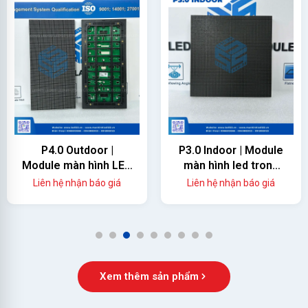
P4.0 Outdoor |
P3.0 Indoor | Module
Module màn hình LED
màn hình led trong
ngoài trời
nhà
Liên hệ nhận báo giá
Liên hệ nhận báo giá
1
2
3
4
5
6
7
8
9
Xem thêm sản phẩm