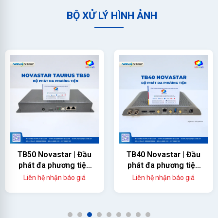
BỘ XỬ LÝ HÌNH ẢNH
TB50 Novastar | Đầu
TB40 Novastar | Đầu
phát đa phương tiện
phát đa phương tiện
cho màn hình led
chính hãng
Liên hệ nhận báo giá
Liên hệ nhận báo giá
1
2
3
4
5
6
7
8
9