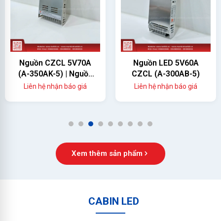
Nguồn CZCL 5V70A
Nguồn LED 5V60A
(A-350AK-5) | Nguồn
CZCL (A-300AB-5)
Màn Hình LED 350W
Liên hệ nhận báo giá
Liên hệ nhận báo giá
Chính Hãng
1
2
3
4
5
6
7
8
9
Xem thêm sản phẩm
CABIN LED