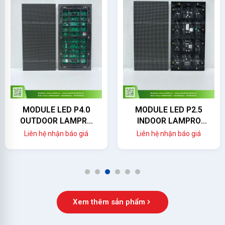
MODULE LED P4.0
MODULE LED P2.5
OUTDOOR LAMPRO
INDOOR LAMPRO
(LC4.0PO)
(LC2.5P)
Liên hệ nhận báo giá
Liên hệ nhận báo giá
1
2
3
4
5
6
Xem thêm sản phẩm