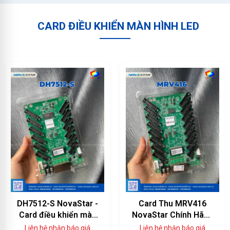
CARD ĐIỀU KHIỂN MÀN HÌNH LED
DH7512-S NovaStar -
Card Thu MRV416
Card điều khiển màn
NovaStar Chính Hãng
hình LED 12 cổng
— 16 Cổng HUB75E,
Liên hệ nhận báo giá
Liên hệ nhận báo giá