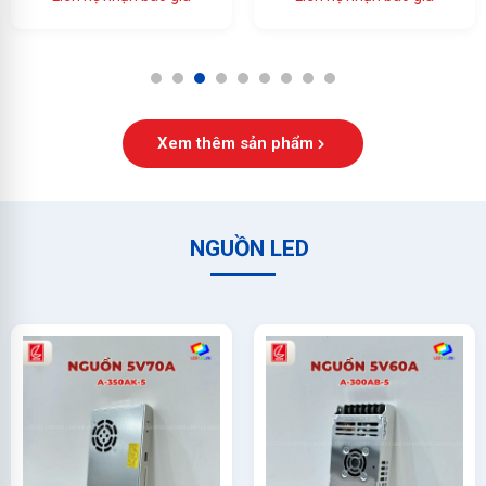
Ổn Định Cao
1
2
3
4
5
6
7
8
9
Xem thêm sản phẩm
NGUỒN LED