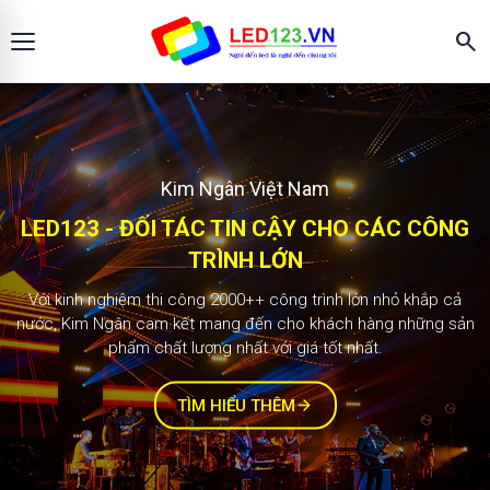
search
Màn hình LED123
KIM NGÂN - ĐỐI TÁC TIN CẬY CHO CÁC
2.000+ công trình
CÔNG TRÌNH LỚN
Với kinh nghiệm thi công 1000++ công trình lớn nhỏ khắp cả
nước, Kim Ngân cam kết mang đến cho khách hàng những sản
phẩm chất lượng nhất với giá tốt nhất.
TÌM HIỂU THÊM