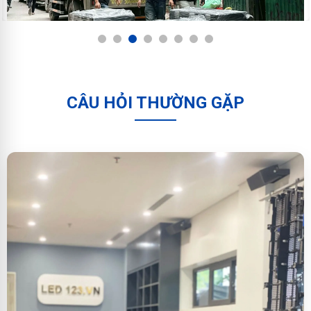
1
2
3
4
5
6
7
8
CÂU HỎI THƯỜNG GẶP