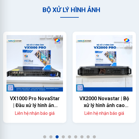
BỘ XỬ LÝ HÌNH ẢNH
VX1000 Pro NovaStar
VX2000 Novastar | Bộ
| Đầu xử lý hình ảnh
xử lý hình ảnh cao
màn hình led
cấp
Liên hệ nhận báo giá
Liên hệ nhận báo giá
1
2
3
4
5
6
7
8
9