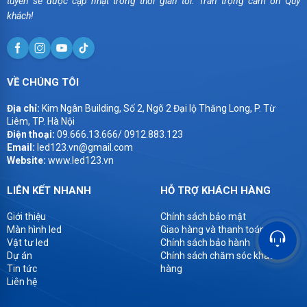
tuyến sẽ được cập nhật trong thời gian tới. Trân trọng cảm ơn Quý
khách!
VỀ CHÚNG TÔI
Địa chỉ:
Kim Ngân Building, Số 2, Ngõ 2 Đại lộ Thăng Long, P. Từ
Liêm, TP. Hà Nội
Điện thoại:
09.666.13.666/ 0912.883.123
Email:
led123.vn@gmail.com
Website:
www.led123.vn
LIÊN KẾT NHANH
HỖ TRỢ KHÁCH HÀNG
Giới thiệu
Chính sách bảo mật
Màn hình led
Giao hàng và thanh toán
Vật tư led
Chính sách bảo hành
Dự án
Chính sách chăm sóc khách
Tin tức
hàng
Liên hệ