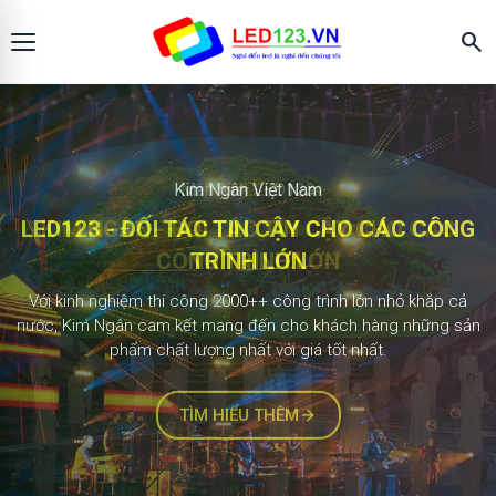
search
Màn hình LED123
KIM NGÂN - ĐỐI TÁC TIN CẬY CHO CÁC
CÔNG TRÌNH LỚN
2.000+ công trình
Với kinh nghiệm thi công 1000++ công trình lớn nhỏ khắp cả
nước, Kim Ngân cam kết mang đến cho khách hàng những sản
phẩm chất lượng nhất với giá tốt nhất.
TÌM HIỂU THÊM