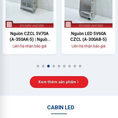
Nguồn CZCL 5V70A
Nguồn LED 5V60A
(A-350AK-5) | Nguồn
CZCL (A-300AB-5)
Màn Hình LED 350W
Liên hệ nhận báo giá
Liên hệ nhận báo giá
Chính Hãng
1
2
3
4
5
6
7
8
9
Xem thêm sản phẩm
CABIN LED