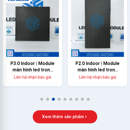
P3.0 Indoor | Module
P2.0 Indoor | Module
màn hình led trong
màn hình led trong
nhà
nhà
Liên hệ nhận báo giá
Liên hệ nhận báo giá
1
2
3
4
5
6
7
8
9
Xem thêm sản phẩm