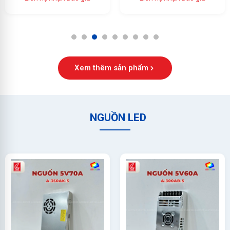
Ổn Định Cao
1
2
3
4
5
6
7
8
9
Xem thêm sản phẩm
NGUỒN LED