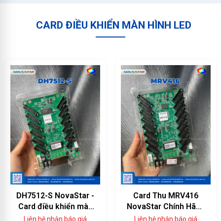
CARD ĐIỀU KHIỂN MÀN HÌNH LED
DH7512-S NovaStar -
Card Thu MRV416
Card điều khiển màn
NovaStar Chính Hãng
hình LED 12 cổng
— 16 Cổng HUB75E,
Liên hệ nhận báo giá
Liên hệ nhận báo giá