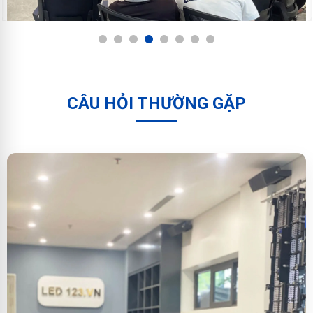
1
2
3
4
5
6
7
8
CÂU HỎI THƯỜNG GẶP