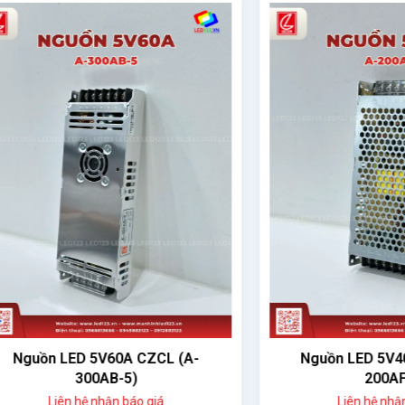
n LED 5V60A CZCL (A-
Nguồn LED 5V40A CZCL
300AB-5)
200AF-5)
Liên hệ nhận báo giá
Liên hệ nhận báo giá