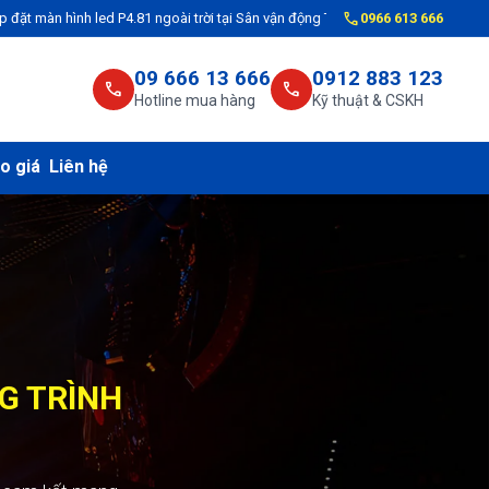
call
P4.81 ngoài trời tại Sân vận động TP.Phủ Lý, tỉnh Hà Nam cho VNPT Hà Nam
0966 613 666
09 666 13 666
0912 883 123
call
call
Hotline mua hàng
Kỹ thuật & CSKH
o giá
Liên hệ
NG TRÌNH
C CÔNG