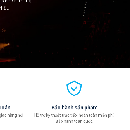
n cam kết mang
n cam kết mang
nhất.
nhất.
Toán
Bảo hành sản phẩm
giao hàng nội
Hỗ trợ kỹ thuật trực tiếp, hoàn toàn miễn phí.
Bảo hành toàn quốc.