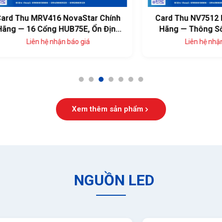
u MRV416 NovaStar Chính
Card Thu NV7512 NovaSt
16 Cổng HUB75E, Ổn Định
Hãng — Thông Số Kỹ Th
Cao
Đủ, Giá Tốt
Liên hệ nhận báo giá
Liên hệ nhận báo giá
1
2
3
4
5
6
7
Xem thêm sản phẩm
NGUỒN LED