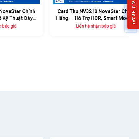
NHẬN BÁO GIÁ NGAY!
ar Chính
Card Thu NV3210 NovaStar Chính
uật Đầy
Hãng — Hỗ Trợ HDR, Smart Module
Liên hệ nhận báo giá