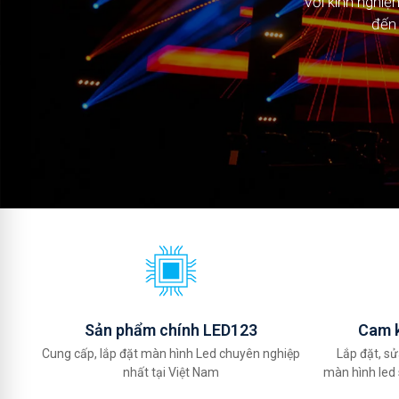
Với kinh nghi
Với kinh nghi
đến 
đến 
Sản phẩm chính LED123
Cam k
Cung cấp, lắp đặt màn hình Led chuyên nghiệp
Lắp đặt, sử
nhất tại Việt Nam
màn hình led 