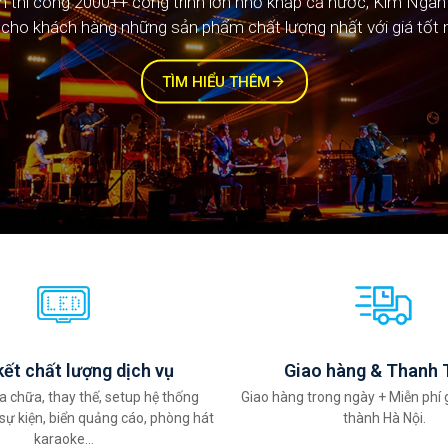
ệm thi công 2000++ công trình lớn nhỏ khắp cả nước, Kim Ngâ
ệm thi công 1000++ công trình lớn nhỏ khắp cả nước, Kim Ngâ
cho khách hàng những sản phẩm chất lượng nhất với giá tốt 
cho khách hàng những sản phẩm chất lượng nhất với giá tốt 
TÌM HIỂU THÊM
ết chất lượng dịch vụ
Giao hàng & Thanh 
a chữa, thay thế, setup hệ thống
Giao hàng trong ngày + Miễn phí 
sự kiện, biển quảng cáo, phòng hát
thành Hà Nội.
karaoke...