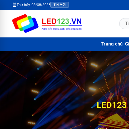
calendar_month
Thứ bảy, 08/08/2026
TIN MỚI
Trang chủ
Gi
LED123 
KIM N
2.000