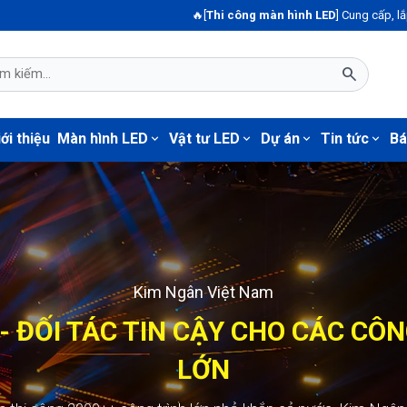
🔥[
Thi công màn hình LED
] Cung cấp, lắp đặt màn hình led 
search
ới thiệu
Màn hình LED
Vật tư LED
Dự án
Tin tức
Bá
expand_more
expand_more
expand_more
expand_more
Kim Ngân Việt Nam
Màn hình LED123
- ĐỐI TÁC TIN CẬY CHO CÁC CÔ
GÂN - ĐỐI TÁC TIN CẬY CHO CÁ
TRÌNH LỚN
LỚN
+ công trình