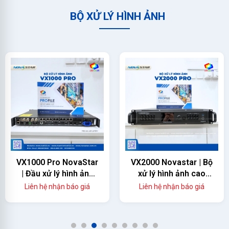
BỘ XỬ LÝ HÌNH ẢNH
VX1000 Pro NovaStar
VX2000 Novastar | Bộ
| Đầu xử lý hình ảnh
xử lý hình ảnh cao
màn hình led
cấp
Liên hệ nhận báo giá
Liên hệ nhận báo giá
1
2
3
4
5
6
7
8
9