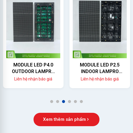
MODULE LED P4.0
MODULE LED P2.5
OUTDOOR LAMPRO
INDOOR LAMPRO
(LC4.0PO)
(LC2.5P)
Liên hệ nhận báo giá
Liên hệ nhận báo giá
1
2
3
4
5
6
Xem thêm sản phẩm