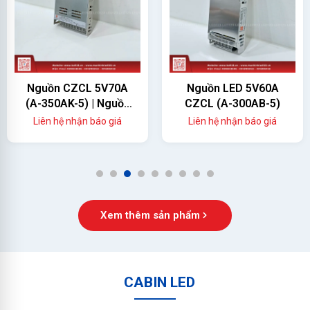
Nguồn CZCL 5V70A
Nguồn LED 5V60A
(A-350AK-5) | Nguồn
CZCL (A-300AB-5)
Màn Hình LED 350W
Liên hệ nhận báo giá
Liên hệ nhận báo giá
Chính Hãng
1
2
3
4
5
6
7
8
9
Xem thêm sản phẩm
CABIN LED