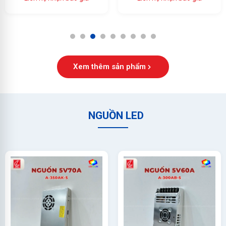
Ổn Định Cao
1
2
3
4
5
6
7
8
9
Xem thêm sản phẩm
NGUỒN LED