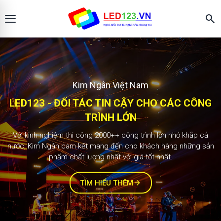
search
Màn hình LED123
KIM NGÂN - ĐỐI TÁC TIN CẬY CHO CÁC
2.000+ công trình
CÔNG TRÌNH LỚN
Với kinh nghiệm thi công 1000++ công trình lớn nhỏ khắp cả
nước, Kim Ngân cam kết mang đến cho khách hàng những sản
phẩm chất lượng nhất với giá tốt nhất.
TÌM HIỂU THÊM