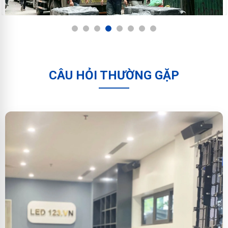
1
2
3
4
5
6
7
8
CÂU HỎI THƯỜNG GẶP