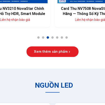
u NV3210 NovaStar Chính
Card Thu NV7508 NovaSt
Hỗ Trợ HDR, Smart Module
Hãng — Thông Số Kỹ Th
Đủ, Giá Tốt
Liên hệ nhận báo giá
Liên hệ nhận báo giá
1
2
3
4
5
6
7
Xem thêm sản phẩm
NGUỒN LED