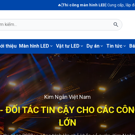
🔥[
Thi công màn hình LED
] Cung cấp, lắp đặt màn hình led 
search
ới thiệu
Màn hình LED
Vật tư LED
Dự án
Tin tức
Bá
expand_more
expand_more
expand_more
expand_more
Kim Ngân Việt Nam
Màn hình LED123
- ĐỐI TÁC TIN CẬY CHO CÁC CÔ
GÂN - ĐỐI TÁC TIN CẬY CHO CÁ
TRÌNH LỚN
LỚN
+ công trình