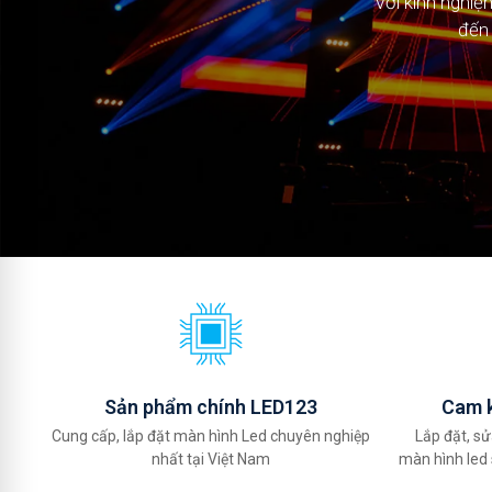
Với kinh nghi
Với kinh nghi
đến 
đến 
Sản phẩm chính LED123
Cam k
Cung cấp, lắp đặt màn hình Led chuyên nghiệp
Lắp đặt, sử
nhất tại Việt Nam
màn hình led 