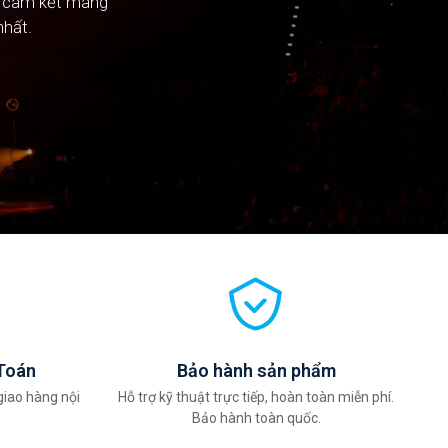
n cam kết mang
n cam kết mang
nhất.
nhất.
Toán
Bảo hành sản phẩm
giao hàng nội
Hỗ trợ kỹ thuật trực tiếp, hoàn toàn miễn phí.
Bảo hành toàn quốc.