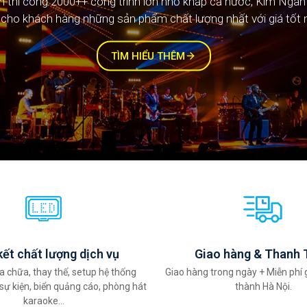
ệm thi công 2000++ công trình lớn nhỏ khắp cả nước, Kim Ngâ
ệm thi công 1000++ công trình lớn nhỏ khắp cả nước, Kim Ngâ
cho khách hàng những sản phẩm chất lượng nhất với giá tốt 
cho khách hàng những sản phẩm chất lượng nhất với giá tốt 
TÌM HIỂU THÊM
ết chất lượng dịch vụ
Giao hàng & Thanh 
a chữa, thay thế, setup hệ thống
Giao hàng trong ngày + Miễn phí 
sự kiện, biển quảng cáo, phòng hát
thành Hà Nội.
karaoke...