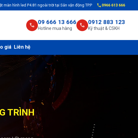
call
P4.81 ngoài trời tại Sân vận động TP.Phủ Lý, tỉnh Hà Nam cho VNPT Hà Nam
0966 613 666
09 666 13 666
0912 883 123
call
call
Hotline mua hàng
Kỹ thuật & CSKH
o giá
Liên hệ
NG TRÌNH
C CÔNG