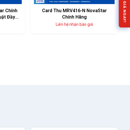
NHẬN BÁO GIÁ NGAY!
ar Chính
Card Thu MRV416-N NovaStar
uật Đầy
Chính Hãng
Liên hệ nhận báo giá