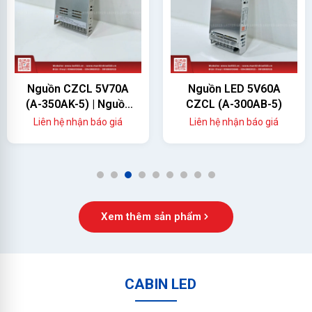
Nguồn CZCL 5V70A
Nguồn LED 5V60A
(A-350AK-5) | Nguồn
CZCL (A-300AB-5)
Màn Hình LED 350W
Liên hệ nhận báo giá
Liên hệ nhận báo giá
Chính Hãng
1
2
3
4
5
6
7
8
9
Xem thêm sản phẩm
CABIN LED