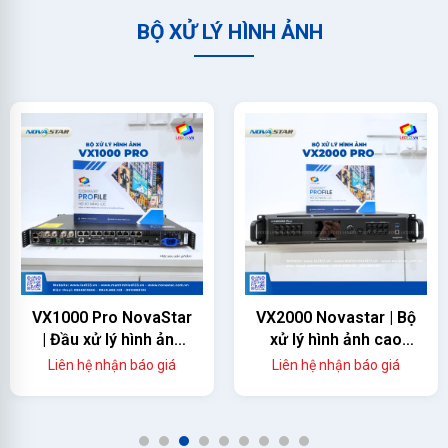
BỘ XỬ LÝ HÌNH ẢNH
VX1000 Pro NovaStar
VX2000 Novastar | Bộ
| Đầu xử lý hình ảnh
xử lý hình ảnh cao
màn hình led
cấp
Liên hệ nhận báo giá
Liên hệ nhận báo giá
1
2
3
4
5
6
7
8
9