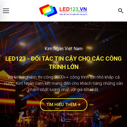
search
Màn hình LED123
KIM NGÂN - ĐỐI TÁC TIN CẬY CHO CÁC
CÔNG TRÌNH LỚN
2.000+ công trình
Với kinh nghiệm thi công 1000++ công trình lớn nhỏ khắp cả
nước, Kim Ngân cam kết mang đến cho khách hàng những sản
phẩm chất lượng nhất với giá tốt nhất.
TÌM HIỂU THÊM