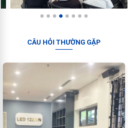
1
2
3
4
5
6
7
8
CÂU HỎI THƯỜNG GẶP