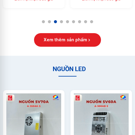
Ổn Định Cao
1
2
3
4
5
6
7
8
9
Xem thêm sản phẩm
NGUỒN LED