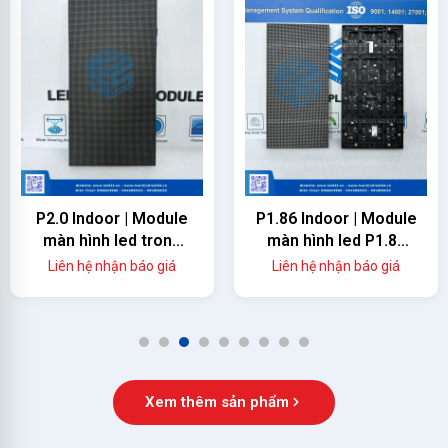
P2.0 Indoor | Module
P1.86 Indoor | Module
màn hình led trong
màn hình led P1.86
nhà
trong nhà
Liên hệ nhận báo giá
Liên hệ nhận báo giá
1
2
3
4
5
6
7
8
9
Xem thêm sản phẩm