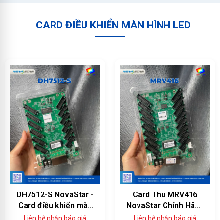
CARD ĐIỀU KHIỂN MÀN HÌNH LED
DH7512-S NovaStar -
Card Thu MRV416
Card điều khiển màn
NovaStar Chính Hãng
hình LED 12 cổng
— 16 Cổng HUB75E,
Liên hệ nhận báo giá
Liên hệ nhận báo giá