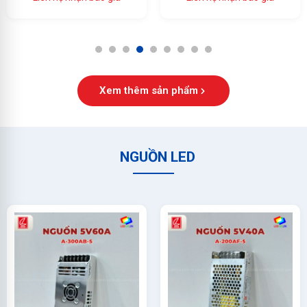
Ổn Định Cao
Đầy Đủ, Giá Tốt
1
2
3
4
5
6
7
8
9
Xem thêm sản phẩm
NGUỒN LED