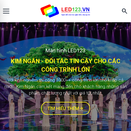
search
LED123
MÀN HÌNH LED CHO MỌI KHÔNG GIAN HIỂN
Màn hình LED123
THỊ
KIM NGÂN - ĐỐI TÁC TIN CẬY CHO CÁC
Hơn
2.000+ công trình
đã triển khai cho
CÔNG TRÌNH LỚN
doanh nghiệp, trung tâm thương mại,
Với kinh nghiệm thi công 1000++ công trình lớn nhỏ khắp cả
trường học, hội trường và showroom.
nước, Kim Ngân cam kết mang đến cho khách hàng những sản
phẩm chất lượng nhất với giá tốt nhất.
Cam kết sản phẩm chính hãng, thi công
đúng tiến độ và bảo hành lâu dài.
TÌM HIỂU THÊM