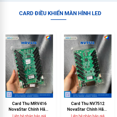
CARD ĐIỀU KHIỂN MÀN HÌNH LED
Card Thu MRV416
Card Thu NV7512
NovaStar Chính Hãng
NovaStar Chính Hãng
— 16 Cổng HUB75E,
— Thông Số Kỹ Thuật
Liên hệ nhận báo giá
Liên hệ nhận báo giá