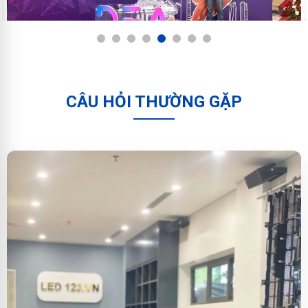
1
2
3
4
5
6
7
8
CÂU HỎI THƯỜNG GẶP