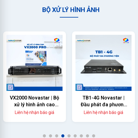
BỘ XỬ LÝ HÌNH ẢNH
VX2000 Novastar | Bộ
TB1-4G Novastar |
xử lý hình ảnh cao
Đầu phát đa phương
cấp
tiện cho màn hình led
Liên hệ nhận báo giá
Liên hệ nhận báo giá
1
2
3
4
5
6
7
8
9