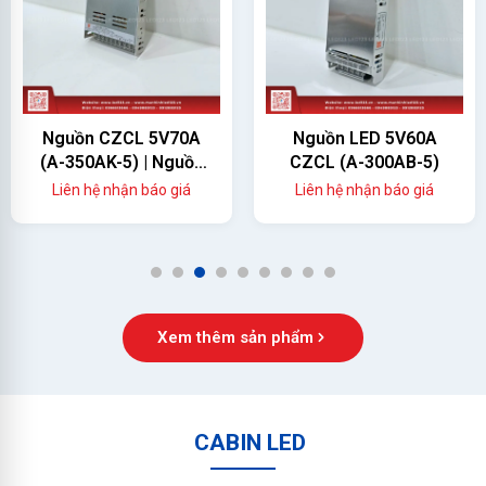
Nguồn CZCL 5V70A
Nguồn LED 5V60A
(A-350AK-5) | Nguồn
CZCL (A-300AB-5)
Màn Hình LED 350W
Liên hệ nhận báo giá
Liên hệ nhận báo giá
Chính Hãng
1
2
3
4
5
6
7
8
9
Xem thêm sản phẩm
CABIN LED