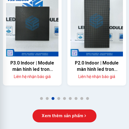
P3.0 Indoor | Module
P2.0 Indoor | Module
màn hình led trong
màn hình led trong
nhà
nhà
Liên hệ nhận báo giá
Liên hệ nhận báo giá
1
2
3
4
5
6
7
8
9
Xem thêm sản phẩm