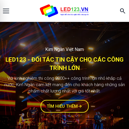
search
Màn hình LED123
KIM NGÂN - ĐỐI TÁC TIN CẬY CHO CÁC
CÔNG TRÌNH LỚN
2.000+ công trình
Với kinh nghiệm thi công 1000++ công trình lớn nhỏ khắp cả
nước, Kim Ngân cam kết mang đến cho khách hàng những sản
phẩm chất lượng nhất với giá tốt nhất.
TÌM HIỂU THÊM