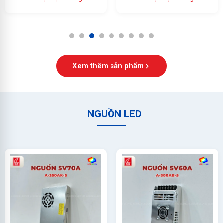
Ổn Định Cao
1
2
3
4
5
6
7
8
9
Xem thêm sản phẩm
NGUỒN LED