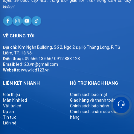
tuyến sẽ được cập nhật trong thời gian tới. Trân trọng cảm ơn Quý
khách!
VỀ CHÚNG TÔI
Địa chỉ:
Kim Ngân Building, Số 2, Ngõ 2 Đại lộ Thăng Long, P. Từ
Liêm, TP. Hà Nội
Điện thoại:
09.666.13.666/ 0912.883.123
Email:
led123.vn@gmail.com
Website:
www.led123.vn
LIÊN KẾT NHANH
HỖ TRỢ KHÁCH HÀNG
Giới thiệu
Chính sách bảo mật
Màn hình led
Giao hàng và thanh toán
Vật tư led
Chính sách bảo hành
Dự án
Chính sách chăm sóc khách
Tin tức
hàng
Liên hệ