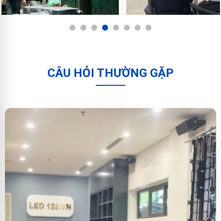
1
2
3
4
5
6
7
8
CÂU HỎI THƯỜNG GẶP