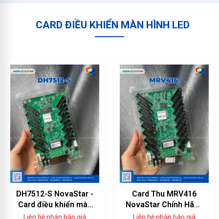
CARD ĐIỀU KHIỂN MÀN HÌNH LED
DH7512-S NovaStar -
Card Thu MRV416
Card điều khiển màn
NovaStar Chính Hãng
hình LED 12 cổng
— 16 Cổng HUB75E,
Liên hệ nhận báo giá
Liên hệ nhận báo giá