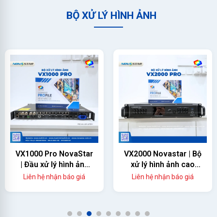
BỘ XỬ LÝ HÌNH ẢNH
VX1000 Pro NovaStar
VX2000 Novastar | Bộ
| Đầu xử lý hình ảnh
xử lý hình ảnh cao
màn hình led
cấp
Liên hệ nhận báo giá
Liên hệ nhận báo giá
1
2
3
4
5
6
7
8
9