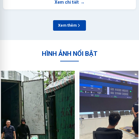
Xem chi tiết
→
Xem thêm
HÌNH ẢNH NỔI BẬT