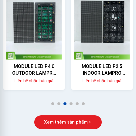
MODULE LED P4.0
MODULE LED P2.5
OUTDOOR LAMPRO
INDOOR LAMPRO
(LC4.0PO)
(LC2.5P)
Liên hệ nhận báo giá
Liên hệ nhận báo giá
1
2
3
4
5
6
Xem thêm sản phẩm