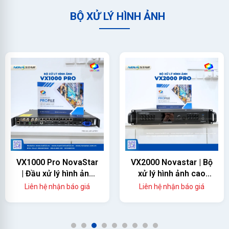
BỘ XỬ LÝ HÌNH ẢNH
VX1000 Pro NovaStar
VX2000 Novastar | Bộ
| Đầu xử lý hình ảnh
xử lý hình ảnh cao
màn hình led
cấp
Liên hệ nhận báo giá
Liên hệ nhận báo giá
1
2
3
4
5
6
7
8
9