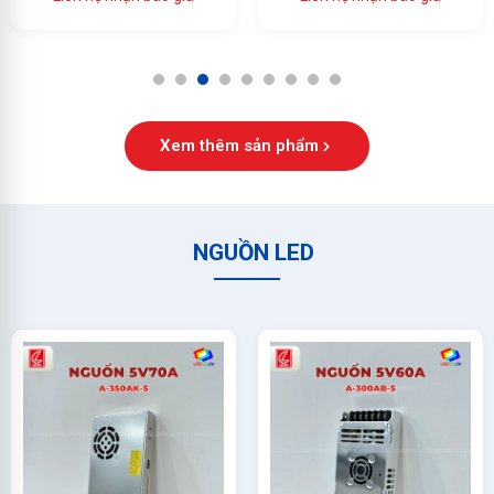
Ổn Định Cao
1
2
3
4
5
6
7
8
9
Xem thêm sản phẩm
NGUỒN LED