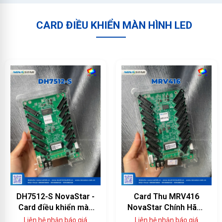
CARD ĐIỀU KHIỂN MÀN HÌNH LED
DH7512-S NovaStar -
Card Thu MRV416
Card điều khiển màn
NovaStar Chính Hãng
hình LED 12 cổng
— 16 Cổng HUB75E,
Liên hệ nhận báo giá
Liên hệ nhận báo giá