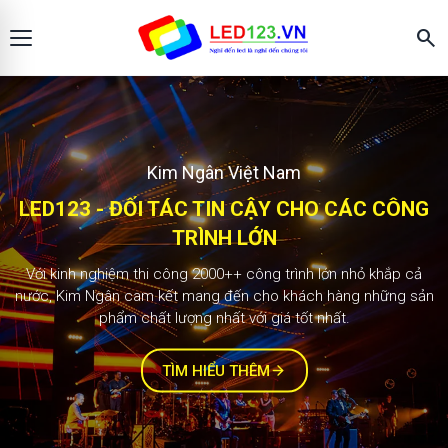
search
Kim Ngân Việt Nam
Màn hình LED123
LED123 - ĐỐI TÁC TIN CẬY CHO CÁC CÔNG
KIM NGÂN - ĐỐI TÁC TIN CẬY CHO CÁC
2.000+ công trình
CÔNG TRÌNH LỚN
TRÌNH LỚN
Với kinh nghiệm thi công 2000++ công trình lớn nhỏ khắp cả
Với kinh nghiệm thi công 1000++ công trình lớn nhỏ khắp cả
nước, Kim Ngân cam kết mang đến cho khách hàng những sản
nước, Kim Ngân cam kết mang đến cho khách hàng những sản
phẩm chất lượng nhất với giá tốt nhất.
phẩm chất lượng nhất với giá tốt nhất.
TÌM HIỂU THÊM