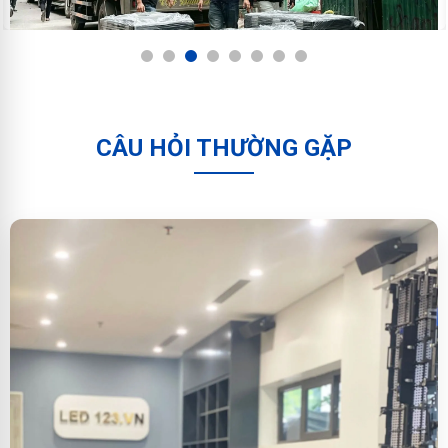
1
2
3
4
5
6
7
8
CÂU HỎI THƯỜNG GẶP