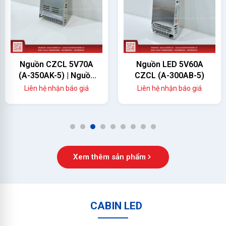
Nguồn CZCL 5V70A
Nguồn LED 5V60A
(A-350AK-5) | Nguồn
CZCL (A-300AB-5)
Màn Hình LED 350W
Liên hệ nhận báo giá
Liên hệ nhận báo giá
Chính Hãng
1
2
3
4
5
6
7
8
9
Xem thêm sản phẩm
CABIN LED