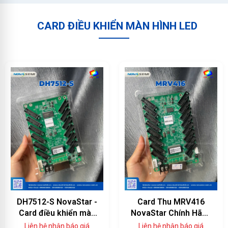
CARD ĐIỀU KHIỂN MÀN HÌNH LED
DH7512-S NovaStar -
Card Thu MRV416
Card điều khiển màn
NovaStar Chính Hãng
hình LED 12 cổng
— 16 Cổng HUB75E,
Liên hệ nhận báo giá
Liên hệ nhận báo giá