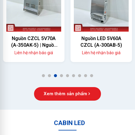
Nguồn CZCL 5V70A
Nguồn LED 5V60A
(A-350AK-5) | Nguồn
CZCL (A-300AB-5)
Màn Hình LED 350W
Liên hệ nhận báo giá
Liên hệ nhận báo giá
Chính Hãng
1
2
3
4
5
6
7
8
9
Xem thêm sản phẩm
CABIN LED