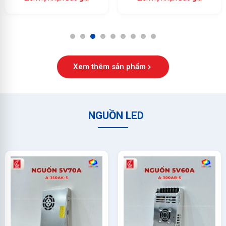
Ổn Định Cao
1
2
3
4
5
6
7
8
9
Xem thêm sản phẩm
NGUỒN LED