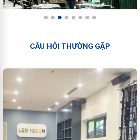
1
2
3
4
5
6
7
8
CÂU HỎI THƯỜNG GẶP