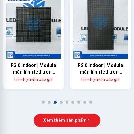
P3.0 Indoor | Module
P2.0 Indoor | Module
màn hình led trong
màn hình led trong
nhà
nhà
Liên hệ nhận báo giá
Liên hệ nhận báo giá
1
2
3
4
5
6
7
8
9
Xem thêm sản phẩm