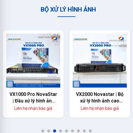
BỘ XỬ LÝ HÌNH ẢNH
VX1000 Pro NovaStar
VX2000 Novastar | Bộ
| Đầu xử lý hình ảnh
xử lý hình ảnh cao
màn hình led
cấp
Liên hệ nhận báo giá
Liên hệ nhận báo giá
1
2
3
4
5
6
7
8
9