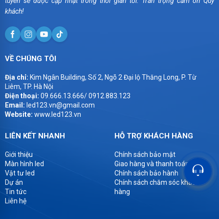
tuyến sẽ được cập nhật trong thời gian tới. Trân trọng cảm ơn Quý
khách!
VỀ CHÚNG TÔI
Địa chỉ:
Kim Ngân Building, Số 2, Ngõ 2 Đại lộ Thăng Long, P. Từ
Liêm, TP. Hà Nội
Điện thoại:
09.666.13.666/ 0912.883.123
Email:
led123.vn@gmail.com
Website:
www.led123.vn
LIÊN KẾT NHANH
HỖ TRỢ KHÁCH HÀNG
Giới thiệu
Chính sách bảo mật
Màn hình led
Giao hàng và thanh toán
Vật tư led
Chính sách bảo hành
Dự án
Chính sách chăm sóc khách
Tin tức
hàng
Liên hệ