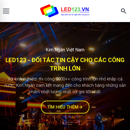
search
Màn hình LED123
KIM NGÂN - ĐỐI TÁC TIN CẬY CHO CÁC
CÔNG TRÌNH LỚN
2.000+ công trình
Với kinh nghiệm thi công 1000++ công trình lớn nhỏ khắp cả
nước, Kim Ngân cam kết mang đến cho khách hàng những sản
phẩm chất lượng nhất với giá tốt nhất.
TÌM HIỂU THÊM