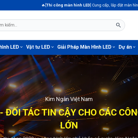
🔥[
Thi công màn hình LED
] Cung cấp, lắp đặt màn hình led P4.81 ngoà
search
hình LED
Vật tư LED
Giải Pháp Màn Hình LED
Dự án
expand_more
expand_more
expand_more
expand_more
Màn hình LED123
GÂN - ĐỐI TÁC TIN CẬY CHO CÁ
TRÌNH LỚN
+ công trình