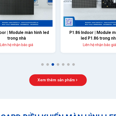
oor | Module màn hình led
P1.86 Indoor | Module m
trong nhà
led P1.86 trong n
Liên hệ nhận báo giá
Liên hệ nhận báo giá
1
2
3
4
5
6
7
Xem thêm sản phẩm