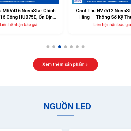
u MRV416 NovaStar Chính
Card Thu NV7512 NovaSt
16 Cổng HUB75E, Ổn Định
Hãng — Thông Số Kỹ Th
Cao
Đủ, Giá Tốt
Liên hệ nhận báo giá
Liên hệ nhận báo giá
1
2
3
4
5
6
7
Xem thêm sản phẩm
NGUỒN LED