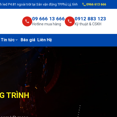
call
i trời tại Sân vận động TP.Phủ Lý, tỉnh Hà Nam cho VNPT Hà Nam
0966 613 666
🔥[
Thi 
09 666 13 666
0912 883 123
call
call
Hotline mua hàng
Kỹ thuật & CSKH
Tin tức
Báo giá
Liên Hệ
expand_more
C CÔNG