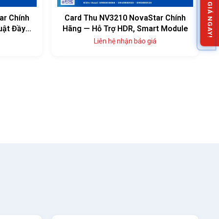
NHẬN BÁO GIÁ NGAY!
ar Chính
Card Thu NV3210 NovaStar Chính
uật Đầy
Hãng — Hỗ Trợ HDR, Smart Module
Liên hệ nhận báo giá