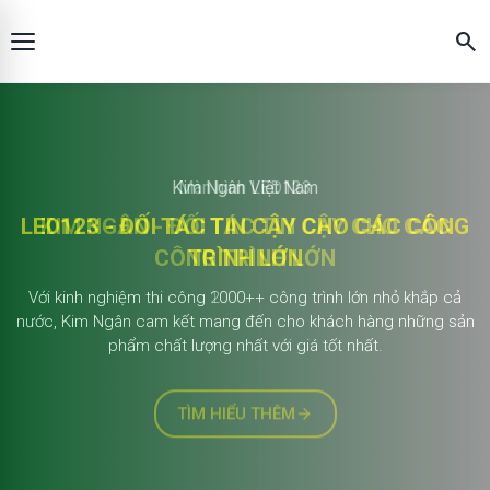
search
Màn hình LED123
KIM NGÂN - ĐỐI TÁC TIN CẬY CHO CÁC
CÔNG TRÌNH LỚN
2.000+ công trình
Với kinh nghiệm thi công 1000++ công trình lớn nhỏ khắp cả
nước, Kim Ngân cam kết mang đến cho khách hàng những sản
phẩm chất lượng nhất với giá tốt nhất.
TÌM HIỂU THÊM