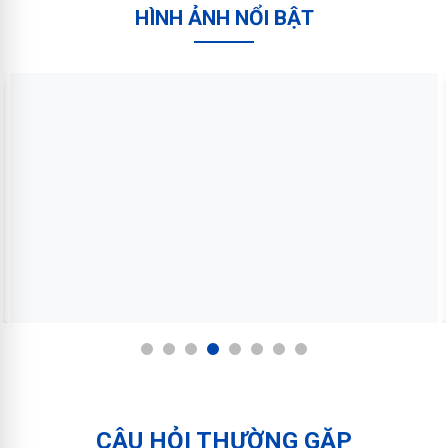
HÌNH ẢNH NỔI BẬT
1
2
3
4
5
6
7
8
CÂU HỎI THƯỜNG GẶP