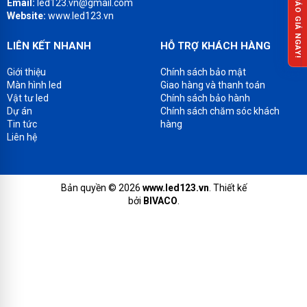
NHẬN BÁO GIÁ NGAY!
Email:
led123.vn@gmail.com
Website:
www.led123.vn
LIÊN KẾT NHANH
HỖ TRỢ KHÁCH HÀNG
Giới thiệu
Chính sách bảo mật
Màn hình led
Giao hàng và thanh toán
Vật tư led
Chính sách bảo hành
Dự án
Chính sách chăm sóc khách
Tin tức
hàng
Liên hệ
Bản quyền © 2026
www.led123.vn
. Thiết kế
bởi
BIVACO
.