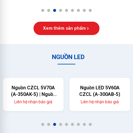
1
2
3
4
5
6
7
8
9
Xem thêm sản phẩm
NGUỒN LED
Nguồn CZCL 5V70A
Nguồn LED 5V60A
(A-350AK-5) | Nguồn
CZCL (A-300AB-5)
Màn Hình LED 350W
Liên hệ nhận báo giá
Liên hệ nhận báo giá
Chính Hãng
1
2
3
4
5
6
7
8
9