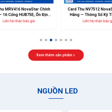
u MRV416 NovaStar Chính
Card Thu NV7512 NovaSt
16 Cổng HUB75E, Ổn Định
Hãng — Thông Số Kỹ Th
Cao
Đủ, Giá Tốt
Liên hệ nhận báo giá
Liên hệ nhận báo giá
1
2
3
4
5
6
7
Xem thêm sản phẩm
NGUỒN LED