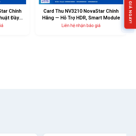
NHẬN BÁO GIÁ NGAY!
ar Chính
Card Thu NV3210 NovaStar Chính
uật Đầy
Hãng — Hỗ Trợ HDR, Smart Module
Liên hệ nhận báo giá