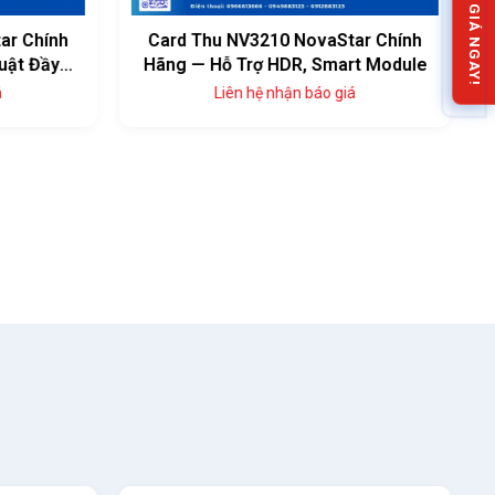
NHẬN BÁO GIÁ NGAY!
ar Chính
Card Thu NV3210 NovaStar Chính
uật Đầy
Hãng — Hỗ Trợ HDR, Smart Module
Liên hệ nhận báo giá