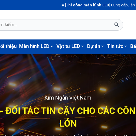
🔥[
Thi công màn hình LED
] Cung cấp, lắp đặt màn hình led 
search
ới thiệu
Màn hình LED
Vật tư LED
Dự án
Tin tức
Bá
expand_more
expand_more
expand_more
expand_more
Kim Ngân Việt Nam
Màn hình LED123
- ĐỐI TÁC TIN CẬY CHO CÁC CÔ
GÂN - ĐỐI TÁC TIN CẬY CHO CÁ
TRÌNH LỚN
LỚN
+ công trình