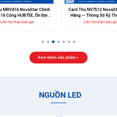
u MRV416 NovaStar Chính
Card Thu NV7512 NovaSt
16 Cổng HUB75E, Ổn Định
Hãng — Thông Số Kỹ Th
Cao
Đủ, Giá Tốt
Liên hệ nhận báo giá
Liên hệ nhận báo giá
1
2
3
4
5
6
7
Xem thêm sản phẩm
NGUỒN LED