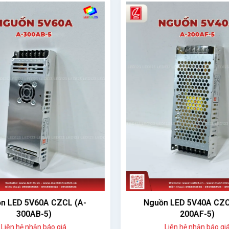
n LED 5V60A CZCL (A-
Nguồn LED 5V40A CZCL
300AB-5)
200AF-5)
Liên hệ nhận báo giá
Liên hệ nhận báo giá