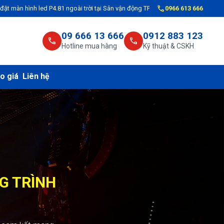
call
P4.81 ngoài trời tại Sân vận động TP.Phủ Lý, tỉnh Hà Nam cho VNPT Hà Nam
0966 613 666
09 666 13 666
0912 883 123
call
call
Hotline mua hàng
Kỹ thuật & CSKH
o giá
Liên hệ
NG TRÌNH
C CÔNG