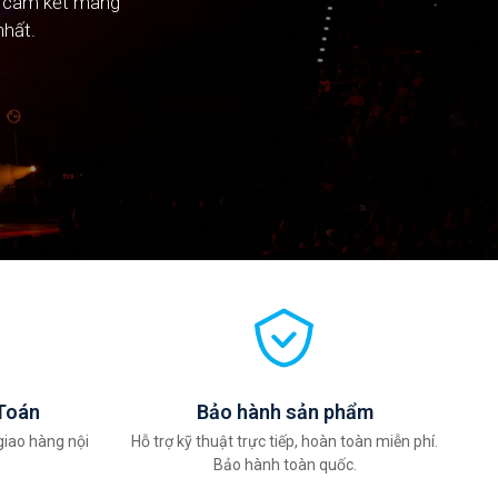
n cam kết mang
n cam kết mang
nhất.
nhất.
Toán
Bảo hành sản phẩm
giao hàng nội
Hỗ trợ kỹ thuật trực tiếp, hoàn toàn miễn phí.
Bảo hành toàn quốc.