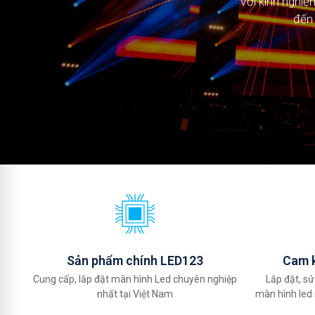
Với kinh nghi
Với kinh nghi
đến 
đến 
Sản phẩm chính LED123
Cam k
Cung cấp, lắp đặt màn hình Led chuyên nghiệp
Lắp đặt, sử
nhất tại Việt Nam
màn hình led 