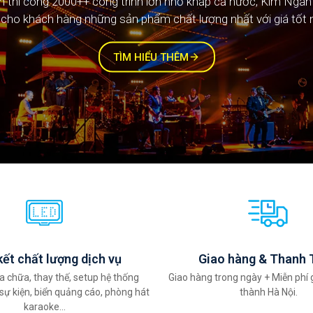
ệm thi công 2000++ công trình lớn nhỏ khắp cả nước, Kim Ngâ
ệm thi công 1000++ công trình lớn nhỏ khắp cả nước, Kim Ngâ
cho khách hàng những sản phẩm chất lượng nhất với giá tốt 
cho khách hàng những sản phẩm chất lượng nhất với giá tốt 
TÌM HIỂU THÊM
ết chất lượng dịch vụ
Giao hàng & Thanh 
a chữa, thay thế, setup hệ thống
Giao hàng trong ngày + Miễn phí 
sự kiện, biển quảng cáo, phòng hát
thành Hà Nội.
karaoke...