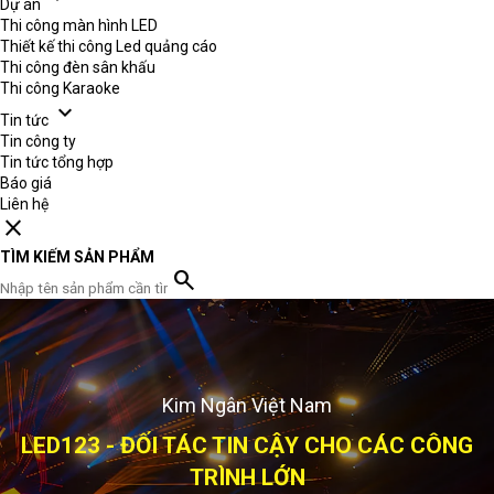
Dự án
Thi công màn hình LED
Thiết kế thi công Led quảng cáo
Thi công đèn sân khấu
Thi công Karaoke
expand_more
Tin tức
Tin công ty
Tin tức tổng hợp
Báo giá
Liên hệ
close
TÌM KIẾM SẢN PHẨM
search
Màn hình LED123
KIM NGÂN - ĐỐI TÁC TIN CẬY CHO CÁC
2.000+ công trình
CÔNG TRÌNH LỚN