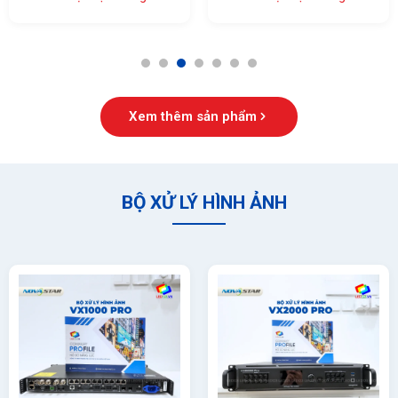
1
2
3
4
5
6
7
Xem thêm sản phẩm
BỘ XỬ LÝ HÌNH ẢNH