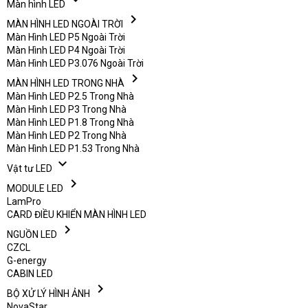
Màn hình LED
chevron_right
MÀN HÌNH LED NGOÀI TRỜI
Màn Hình LED P5 Ngoài Trời
Màn Hình LED P4 Ngoài Trời
Màn Hình LED P3.076 Ngoài Trời
chevron_right
MÀN HÌNH LED TRONG NHÀ
Màn Hình LED P2.5 Trong Nhà
Màn Hình LED P3 Trong Nhà
Màn Hình LED P1.8 Trong Nhà
Màn Hình LED P2 Trong Nhà
Màn Hình LED P1.53 Trong Nhà
expand_more
Vật tư LED
chevron_right
MODULE LED
LamPro
CARD ĐIỀU KHIỂN MÀN HÌNH LED
chevron_right
NGUỒN LED
CZCL
G-energy
CABIN LED
chevron_right
BỘ XỬ LÝ HÌNH ẢNH
NovaStar