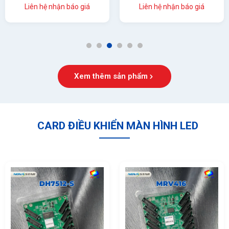
(LC4.0PO)
(LC2.5P)
Liên hệ nhận báo giá
Liên hệ nhận báo giá
1
2
3
4
5
6
Xem thêm sản phẩm
CARD ĐIỀU KHIỂN MÀN HÌNH LED