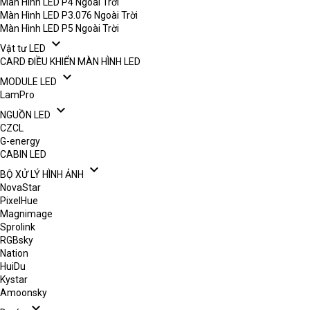
Màn Hình LED P4 Ngoài Trời
Màn Hình LED P3.076 Ngoài Trời
Màn Hình LED P5 Ngoài Trời
expand_more
Vật tư LED
CARD ĐIỀU KHIỂN MÀN HÌNH LED
expand_more
MODULE LED
LamPro
expand_more
NGUỒN LED
CZCL
G-energy
CABIN LED
expand_more
BỘ XỬ LÝ HÌNH ẢNH
NovaStar
PixelHue
Magnimage
Sprolink
RGBsky
Nation
HuiDu
Kystar
Amoonsky
expand_more