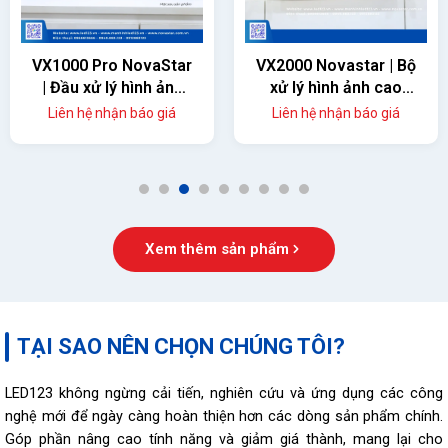
VX1000 Pro NovaStar
VX2000 Novastar | Bộ
| Đầu xử lý hình ảnh
xử lý hình ảnh cao
màn hình led
cấp
Liên hệ nhận báo giá
Liên hệ nhận báo giá
1
2
3
4
5
6
7
8
9
Xem thêm sản phẩm
TẠI SAO NÊN CHỌN CHÚNG TÔI?
LED123 không ngừng cải tiến, nghiên cứu và ứng dụng các công
nghệ mới để ngày càng hoàn thiện hơn các dòng sản phẩm chính.
Góp phần nâng cao tính năng và giảm giá thành, mang lại cho