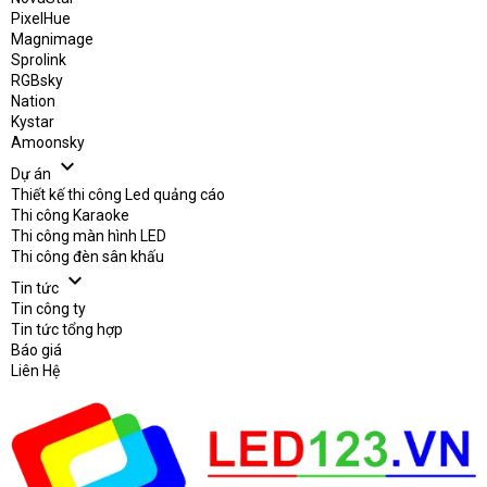
PixelHue
Magnimage
Sprolink
RGBsky
Nation
Kystar
Amoonsky
expand_more
Dự án
Thiết kế thi công Led quảng cáo
Thi công Karaoke
Thi công màn hình LED
Thi công đèn sân khấu
expand_more
Tin tức
Tin công ty
Tin tức tổng hợp
Báo giá
Liên Hệ