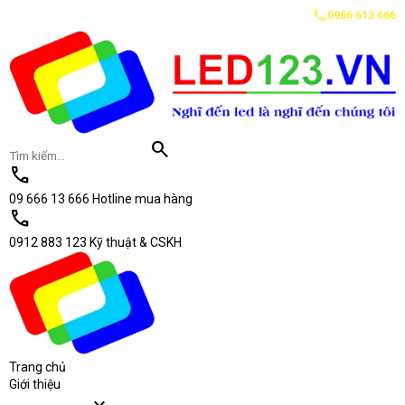
calendar_month
call
d P4.81 ngoài trời tại Sân vận động TP.Phủ Lý, tỉnh Hà Nam cho VNPT Hà Nam
Thứ bảy, 08/08/2026
0966 613 666
TIN MỚI
search
call
09 666 13 666
Hotline mua hàng
call
0912 883 123
Kỹ thuật & CSKH
Trang chủ
Giới thiệu
expand_more