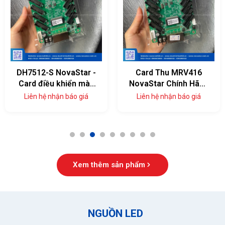
DH7512-S NovaStar -
Card Thu MRV416
Card điều khiển màn
NovaStar Chính Hãng
hình LED 12 cổng
— 16 Cổng HUB75E,
Liên hệ nhận báo giá
Liên hệ nhận báo giá
Ổn Định Cao
1
2
3
4
5
6
7
8
9
Xem thêm sản phẩm
NGUỒN LED