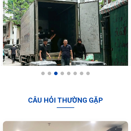
1
2
3
4
5
6
7
8
CÂU HỎI THƯỜNG GẶP