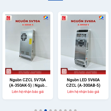
Nguồn CZCL 5V70A
Nguồn LED 5V60A
(A-350AK-5) | Nguồn
CZCL (A-300AB-5)
Màn Hình LED 350W
Liên hệ nhận báo giá
Liên hệ nhận báo giá
Chính Hãng