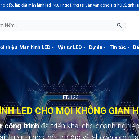
 hình led P4.81 ngoài trời tại Sân vận động TP.Phủ Lý, tỉnh Hà Nam cho VNPT Hà
search
ới thiệu
Màn hình LED
Vật tư LED
Dự án
Tin tức
Bá
expand_more
expand_more
expand_more
expand_more
LED123
NH LED CHO MỌI KHÔNG GIAN H
+ công trình
đã triển khai cho doanh nghiệp
i, trường học, hội trường và showroom. C