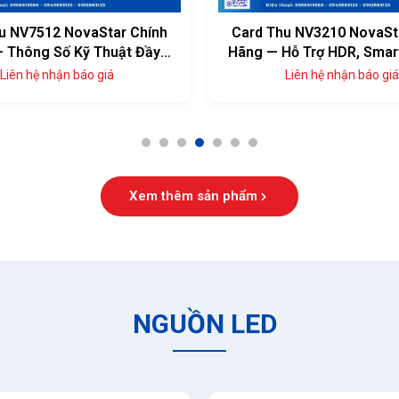
u NV3210 NovaStar Chính
Card Thu NV7508 NovaSt
Hỗ Trợ HDR, Smart Module
Hãng — Thông Số Kỹ Th
Đủ, Giá Tốt
Liên hệ nhận báo giá
Liên hệ nhận báo giá
1
2
3
4
5
6
7
Xem thêm sản phẩm
NGUỒN LED