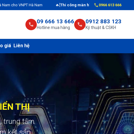
call
 Nam
🔥[
Thi công màn hình LED
] Cung cấp, lắp đặt màn hình led cho B
0966 613 666
09 666 13 666
0912 883 123
call
call
Hotline mua hàng
Kỹ thuật & CSKH
o giá
Liên hệ
IỂN THỊ
, trung tâm
am kết sản