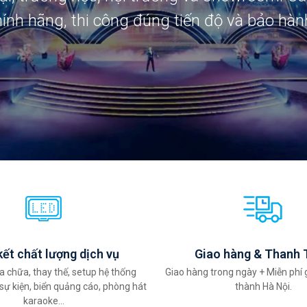
nh hãng, thi công đúng tiến độ và bảo hành
TÌM HIỂU THÊM
ết chất lượng dịch vụ
Giao hàng & Thanh 
a chữa, thay thế, setup hệ thống
Giao hàng trong ngày + Miễn phí 
sự kiện, biển quảng cáo, phòng hát
thành Hà Nội.
karaoke...