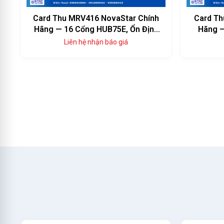
Card Thu NV7512 NovaStar Chính
Card Th
Hãng — Thông Số Kỹ Thuật Đầy
Hãng — 
Đủ, Giá Tốt
Liên hệ nhận báo giá