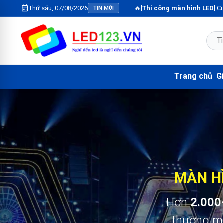
calendar_month
Thứ sáu, 07/08/2026
🔥[
Thi công màn hình LED
] Cung cấp, lắp đặt màn
TIN MỚI
Trang chủ
Gi
MÀN HÌ
Hơn
2.000
thương mạ