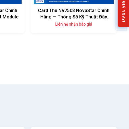
NHẬN BÁO GIÁ NGAY!
ar Chính
Card Thu MRV416-N NovaStar
uật Đầy
Chính Hãng
Liên hệ nhận báo giá