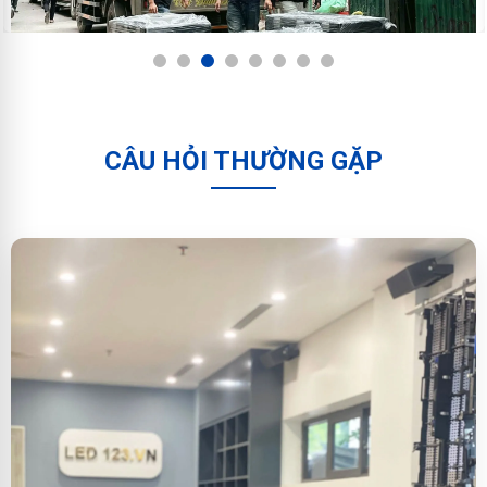
1
2
3
4
5
6
7
8
CÂU HỎI THƯỜNG GẶP