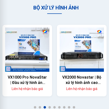
BỘ XỬ LÝ HÌNH ẢNH
VX1000 Pro NovaStar
VX2000 Novastar | Bộ
| Đầu xử lý hình ảnh
xử lý hình ảnh cao
màn hình led
cấp
Liên hệ nhận báo giá
Liên hệ nhận báo giá
1
2
3
4
5
6
7
8
9