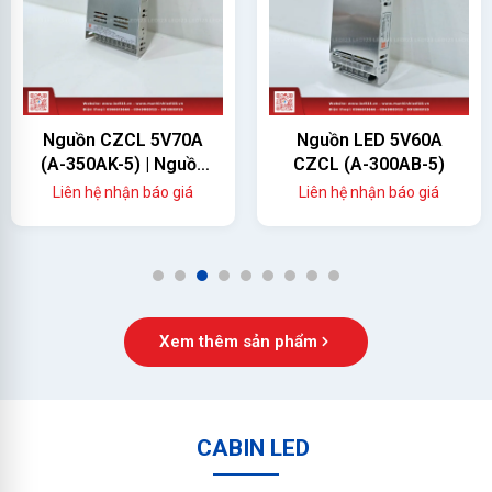
Nguồn CZCL 5V70A
Nguồn LED 5V60A
(A-350AK-5) | Nguồn
CZCL (A-300AB-5)
Màn Hình LED 350W
Liên hệ nhận báo giá
Liên hệ nhận báo giá
Chính Hãng
1
2
3
4
5
6
7
8
9
Xem thêm sản phẩm
CABIN LED