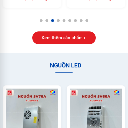
Ổn Định Cao
1
2
3
4
5
6
7
8
9
Xem thêm sản phẩm
NGUỒN LED