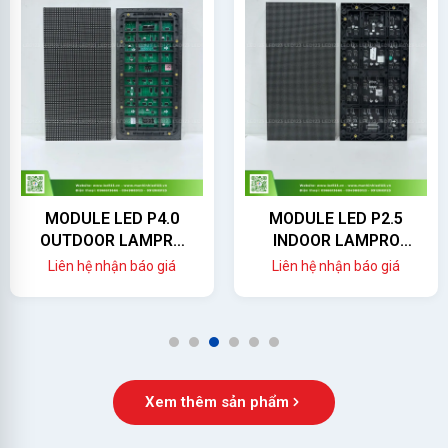
MODULE LED P4.0
MODULE LED P2.5
OUTDOOR LAMPRO
INDOOR LAMPRO
(LC4.0PO)
(LC2.5P)
Liên hệ nhận báo giá
Liên hệ nhận báo giá
1
2
3
4
5
6
Xem thêm sản phẩm