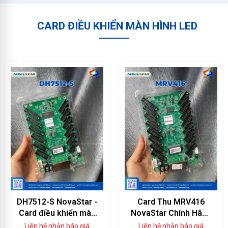
CARD ĐIỀU KHIỂN MÀN HÌNH LED
DH7512-S NovaStar -
Card Thu MRV416
Card điều khiển màn
NovaStar Chính Hãng
hình LED 12 cổng
— 16 Cổng HUB75E,
Liên hệ nhận báo giá
Liên hệ nhận báo giá