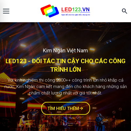
search
Màn hình LED123
KIM NGÂN - ĐỐI TÁC TIN CẬY CHO CÁC
2.000+ công trình
CÔNG TRÌNH LỚN
Với kinh nghiệm thi công 1000++ công trình lớn nhỏ khắp cả
nước, Kim Ngân cam kết mang đến cho khách hàng những sản
phẩm chất lượng nhất với giá tốt nhất.
TÌM HIỂU THÊM